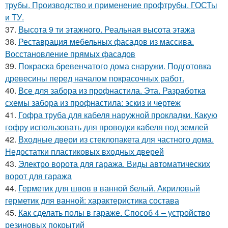
трубы. Производство и применение профтрубы. ГОСТы
и ТУ.
37.
Высота 9 ти этажного. Реальная высота этажа
38.
Реставрация мебельных фасадов из массива.
Восстановление прямых фасадов
39.
Покраска бревенчатого дома снаружи. Подготовка
древесины перед началом покрасочных работ.
40.
Все для забора из профнастила. Эта. Разработка
схемы забора из профнастила: эскиз и чертеж
41.
Гофра труба для кабеля наружной прокладки. Какую
гофру использовать для проводки кабеля под землей
42.
Входные двери из стеклопакета для частного дома.
Недостатки пластиковых входных дверей
43.
Электро ворота для гаража. Виды автоматических
ворот для гаража
44.
Герметик для швов в ванной белый. Акриловый
герметик для ванной: характеристика состава
45.
Как сделать полы в гараже. Способ 4 – устройство
резиновых покрытий