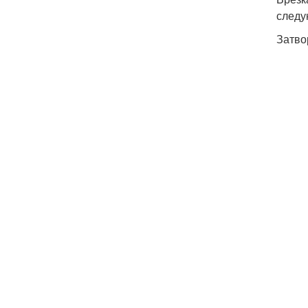
следу
Затво