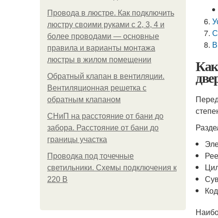
Провода в люстре. Как подключить
У
люстру своими руками с 2, 3, 4 и
С
более проводами — основные
В
правила и варианты монтажа
люстры в жилом помещении
Как
две
Обратный клапан в вентиляции.
Вентиляционная решетка с
Перед
обратным клапаном
степе
СНиП на расстояние от бани до
Разде
забора. Расстояние от бани до
границы участка
Эле
Рее
Проводка под точечные
Ци
светильники. Схемы подключения к
Сув
220 В
Код
Наибо