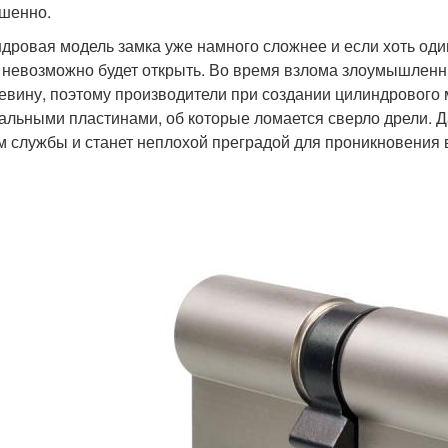
шенно.
дровая модель замка уже намного сложнее и если хоть один
 невозможно будет открыть. Во время взлома злоумышлен
евину, поэтому производители при создании цилиндрового
альными пластинами, об которые ломается сверло дрели. 
м службы и станет неплохой преградой для проникновени