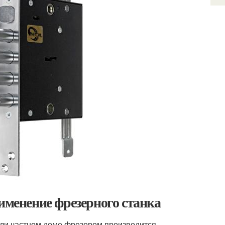
именение фрезерного станка
или частном доме фрезером производится