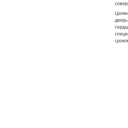
совер
Цилин
дверь
сердц
специ
сроко