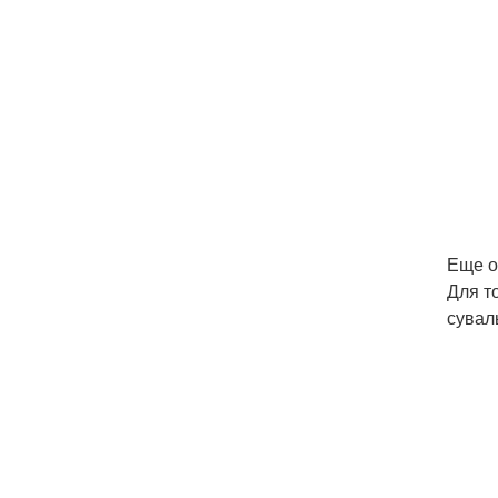
Еще о
Для т
сувал