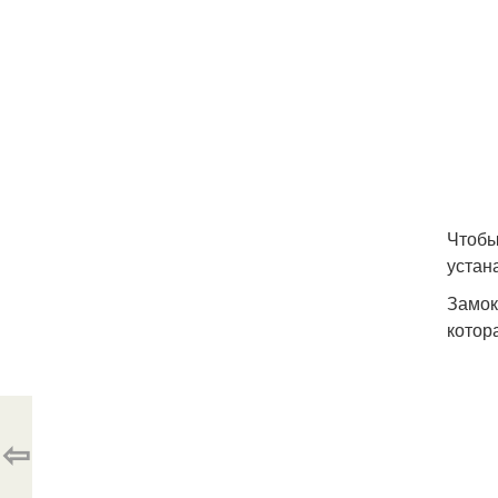
Чтобы
устан
Замок
котор
⇦