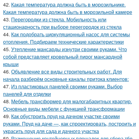
42.
Какая температура должна быть в морозильнике.
Какая температура должна быть в морозильной камере
43.
Перегородки из стекла. Мобильность или
стационарность при выборе перегородок из стекла
44.
Как подобрать циркуляционный насос для системы
отопления. Подбираем технические характеристики
45.
Утепление мансарды изнутри своими руками. Что
собой представляет кровельный пирог мансардной
крыши
46.
Объявление все виды строительных работ. Для
начала разберём основные каналы притока клиентов:
47.
Из пластиковых панелей своими руками. Выбор
панелей для отделки
48.
Мебель трансформер для малогабаритных квартир.
Основные виды мебели с функцией трансформации
49.
Как обустроить пруд на дачном участке своими
руками. Пруд на даче —, как спроектировать, построить и
украсить пруд для сада и дачного участка
50.
Размещение контейнерных площадок для сбора тбо.