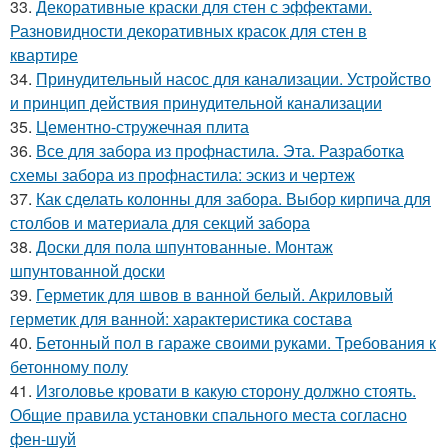
33.
Декоративные краски для стен с эффектами.
Разновидности декоративных красок для стен в
квартире
34.
Принудительный насос для канализации. Устройство
и принцип действия принудительной канализации
35.
Цементно-стружечная плита
36.
Все для забора из профнастила. Эта. Разработка
схемы забора из профнастила: эскиз и чертеж
37.
Как сделать колонны для забора. Выбор кирпича для
столбов и материала для секций забора
38.
Доски для пола шпунтованные. Монтаж
шпунтованной доски
39.
Герметик для швов в ванной белый. Акриловый
герметик для ванной: характеристика состава
40.
Бетонный пол в гараже своими руками. Требования к
бетонному полу
41.
Изголовье кровати в какую сторону должно стоять.
Общие правила установки спального места согласно
фен-шуй