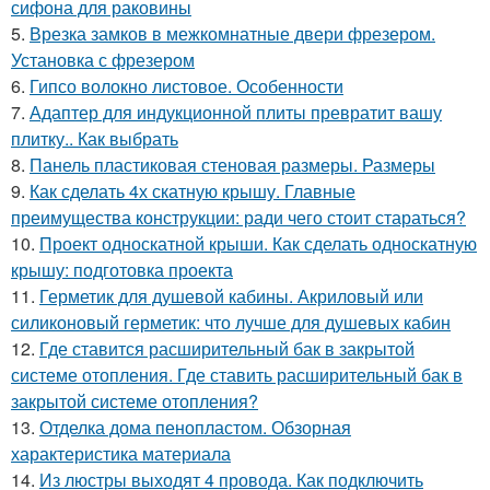
сифона для раковины
5.
Врезка замков в межкомнатные двери фрезером.
Установка с фрезером
6.
Гипсо волокно листовое. Особенности
7.
Адаптер для индукционной плиты превратит вашу
плитку.. Как выбрать
8.
Панель пластиковая стеновая размеры. Размеры
9.
Как сделать 4х скатную крышу. Главные
преимущества конструкции: ради чего стоит стараться?
10.
Проект односкатной крыши. Как сделать односкатную
крышу: подготовка проекта
11.
Герметик для душевой кабины. Акриловый или
силиконовый герметик: что лучше для душевых кабин
12.
Где ставится расширительный бак в закрытой
системе отопления. Где ставить расширительный бак в
закрытой системе отопления?
13.
Отделка дома пенопластом. Обзорная
характеристика материала
14.
Из люстры выходят 4 провода. Как подключить