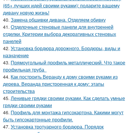
(65+ лучших идей своими руками): подарите вашему
дивану новую жизнь!
40.
Замена обшивки дивана. Отделяем обивку
41.
Отделочные стеновые панели для внутренней
отделки. Критерии выбора декоративных стеновых
панелей
42.
Установка бордюра дорожного. Бордюры, виды и
назначение
43.
Прямоугольный профиль металлический. Что такое
профильная труба
44.
Как построить Веранду к дому своими руками из
дерева. Веранда пристроенная к дому: этапы
строительства
45.
Ленивые грядки своими руками. Как сделать умные
грядки своими руками
46.
Профиль для монтажа гипсокартона. Какими могут
быть гипсокартонные профили.
47.
Установка тротуарного бордюра. Порядок