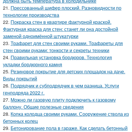
должна быть температура в холодильнике
21.
Прессованный шифер плоский. Разновидности по
технологии производства
22.
Покраска стен в квартире фактурной краской.
Фактурная краска для стен: станет ли она достойной
заменой одноимённой штукатурки
23.
Трафарет для стен своими руками. Трафареты для
стен своими руками: тонкости и секреты техники
24.
Правильная установка бордюров. Технология
укладки бордюрного камня
25.
Резиновое покрытие для детских площадок на даче.
Виды покрытий
26.
Подрядчик и субподрядчик в чем разница. Услуги
генподряда 2022 г.
27.
Можно ли газовую плиту подключить к газовому
баллону. Общие полезные сведения
28.
Копка колодца своими руками. Сооружение ствола из
бетонных колец
29.
Бетонирование пола в гараже. Как сделать бетонный