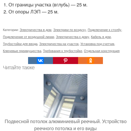
От границы участка (вглубь) — 25 м.
От опоры ЛЭП — 25 м.
Категории:
Электричества в дом
,
Электрики по воздуху
,
Подключение к столбу
,
Подключение от воздушной линии
,
Электричества к дому
,
Кабель в дом
,
Трубостойки для ввода
,
Электричества на участок
,
Установка под счетчик
,
Ключевые преимущества
,
Требования к трубостойке
,
Отдельная конструкция
Читайте также
Подвесной потолок алюминиевый реечный. Устройство
реечного потолка и его виды