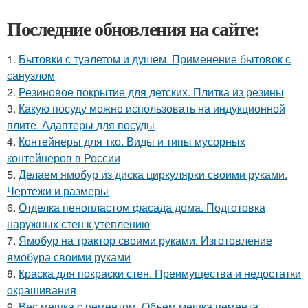
Последние обновления на сайте:
1.
Бытовки с туалетом и душем. Применение бытовок с
санузлом
2.
Резиновое покрытие для детских. Плитка из резины
3.
Какую посуду можно использовать на индукционной
плите. Адаптеры для посуды
4.
Контейнеры для тко. Виды и типы мусорных
контейнеров в России
5.
Делаем ямобур из диска циркулярки своими руками.
Чертежи и размеры
6.
Отделка пенопластом фасада дома. Подготовка
наружных стен к утеплению
7.
Ямобур на трактор своими руками. Изготовление
ямобура своими руками
8.
Краска для покраски стен. Преимущества и недостатки
окрашивания
9.
Вес мешка с цементом. Объем мешка цемента