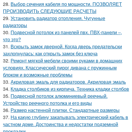
28.
Выбор сечения кабеля по мощности. ПОЗВОЛЯЕТ
ПРОИЗВОДИТЬ СЛЕДУЮЩИЕ РАСЧЕТЫ
29.
Установить радиатор отопления. Чугунные
радиаторы
30.
Подвесной потолок из панелей пвх. ПВХ-панели –,
что это?
31.
Вскрыть замок дверной. Когда дверь предательски
захлопнулась: как открыть замок без ключа
32.
Ремонт мягкой мебели своими руками в домашних
условиях. Классический пирог дивана с пружинным
блоком и возможные проблемы
33.
Акриловая эмаль для радиаторов. Акриловая эмаль
34.
Кладка столбиков из кирпича. Техника кладки столбов
35.
Подвесной потолок алюминиевый реечный.
Устройство реечного потолка и его виды
36.
Размер настенной плитки. Стандартные размеры
37.
На какую глубину закапывать электрический кабель в
частном доме. Достоинства и недостатки подземной
прокладки