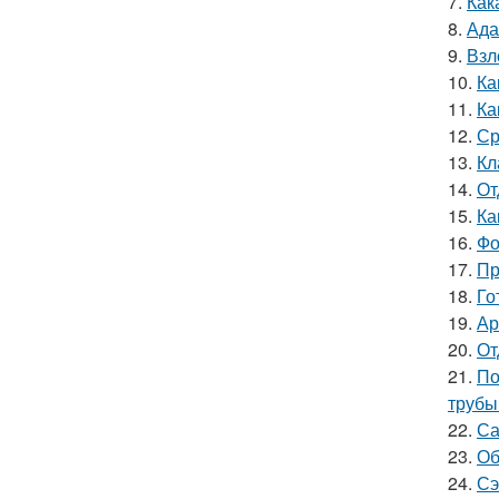
7.
Как
8.
Ада
9.
Взл
10.
Ка
11.
Ка
12.
Ср
13.
Кл
14.
От
15.
Ка
16.
Фо
17.
Пр
18.
Го
19.
Ар
20.
От
21.
По
трубы
22.
Са
23.
Об
24.
Сэ