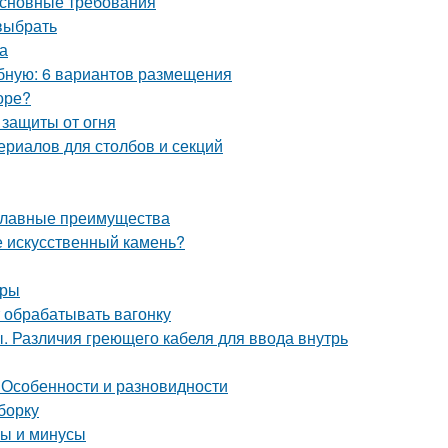
Основные требования
 выбрать
а
обную: 6 вариантов размещения
оре?
 защиты от огня
ериалов для столбов и секций
 главные преимущества
е искусственный камень?
уры
 обрабатывать вагонку
. Различия греющего кабеля для ввода внутрь
 Особенности и разновидности
борку
сы и минусы