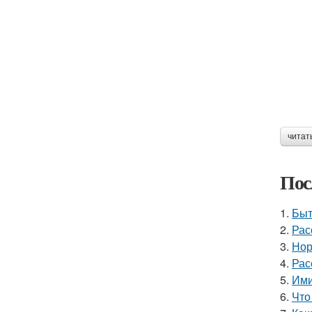
читат
Пос
1.
Быт
2.
Рас
3.
Нор
4.
Рас
5.
Ими
6.
Что