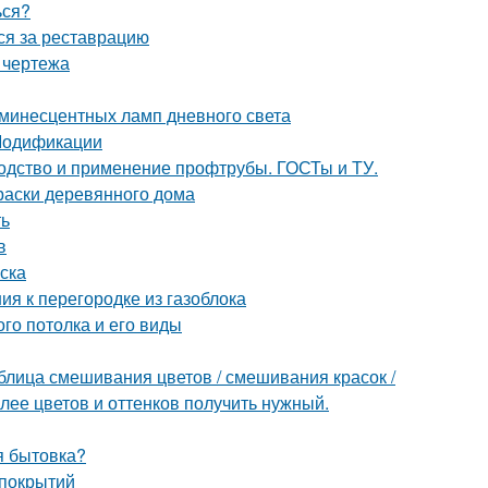
ься?
ься за реставрацию
 чертежа
инесцентных ламп дневного света
 Модификации
водство и применение профтрубы. ГОСТы и ТУ.
раски деревянного дома
ть
в
ска
ия к перегородке из газоблока
го потолка и его виды
блица смешивания цветов / смешивания красок /
олее цветов и оттенков получить нужный.
я бытовка?
 покрытий