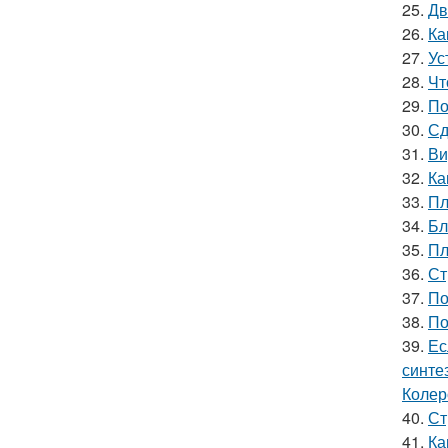
25.
Дв
26.
Ка
27.
Ус
28.
Чт
29.
По
30.
Сд
31.
Ви
32.
Ка
33.
Пл
34.
Бл
35.
Пл
36.
Ст
37.
По
38.
По
39.
Ес
синте
Колер
40.
Ст
41.
Ка