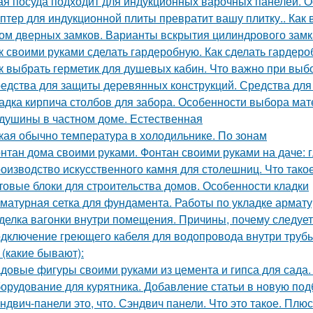
ая посуда подходит для индукционных варочных панелей. 
птер для индукционной плиты превратит вашу плитку.. Как
ом дверных замков. Варианты вскрытия цилиндрового замк
к своими руками сделать гардеробную. Как сделать гардер
к выбрать герметик для душевых кабин. Что важно при выб
едства для защиты деревянных конструкций. Средства для
адка кирпича столбов для забора. Особенности выбора мат
душины в частном доме. Естественная
кая обычно температура в холодильнике. По зонам
нтан дома своими руками. Фонтан своими руками на даче:
оизводство искусственного камня для столешниц. Что тако
товые блоки для строительства домов. Особенности кладки
матурная сетка для фундамента. Работы по укладке армат
делка вагонки внутри помещения. Причины, почему следует
дключение греющего кабеля для водопровода внутри трубы
 (какие бывают):
довые фигуры своими руками из цемента и гипса для сада.
орудование для курятника. Добавление статьи в новую под
ндвич-панели это, что. Сэндвич панели. Что это такое. Плю