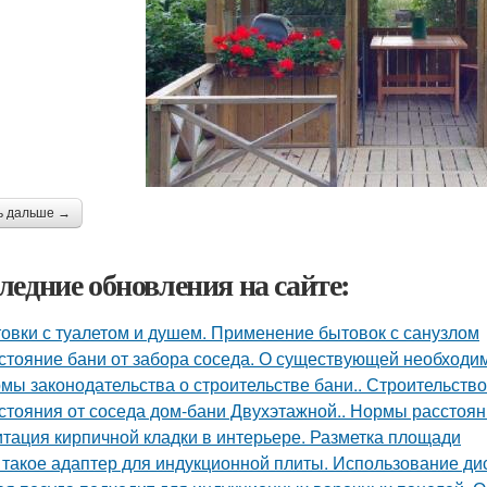
ь дальше →
ледние обновления на сайте:
овки с туалетом и душем. Применение бытовок с санузлом
стояние бани от забора соседа. О существующей необходи
мы законодательства о строительстве бани.. Строительство
стояния от соседа дом-бани Двухэтажной.. Нормы расстояни
тация кирпичной кладки в интерьере. Разметка площади
 такое адаптер для индукционной плиты. Использование ди