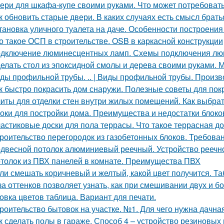
ери для шкафа-купе своими руками. Что может потребоват
к обновить старые двери. В каких случаях есть смысл брат
тановка уличного туалета на даче. Особенности построения
о такое ОСП в строительстве. OSB в каркасной конструкции
дключение люминесцентных ламп. Схемы подключения люм
елать стол из эпоксидной смолы и дерева своими руками.
ды профильной трубы. .. | Виды профильной трубы. Произ
к быстро покрасить дом снаружи. Полезные советы для пок
иты для отделки стен внутри жилых помещений. Как выбра
оки для постройки дома. Преимущества и недостатки блоко
астиковые доски для пола террасы. Что такое террасная до
роительство перегородок из газобетонных блоков. Требован
двесной потолок алюминиевый реечный. Устройство реечно
толок из ПВХ панелей в комнате. Преимущества ПВХ
ли смешать коричневый и желтый, какой цвет получится. Та
за оттенков позволяет узнать, как при смешивании двух и б
овка цветов таблица. Вариант для печати.
роительство бытовок на участке. №1. Для чего нужна дачна
к сделать полы в гараже. Способ 4 – устройство резиновых