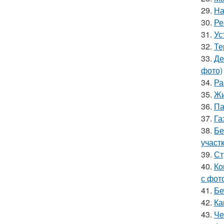
29.
На
30.
Ре
31.
Ус
32.
Те
33.
Де
фото)
34.
Ра
35.
Жи
36.
Па
37.
Га
38.
Бе
участ
39.
Ст
40.
Ко
с фот
41.
Бе
42.
Ка
43.
Че