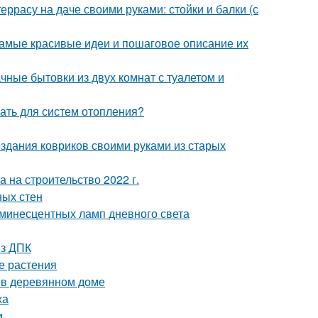
еррасу на даче своими руками: стойки и балки (с
амые красивые идеи и пошаговое описание их
чные бытовки из двух комнат с туалетом и
ать для систем отопления?
здания ковриков своими руками из старых
а на строительство 2022 г.
ных стен
инесцентных ламп дневного света
из ДПК
е растения
ы в деревянном доме
жа
и