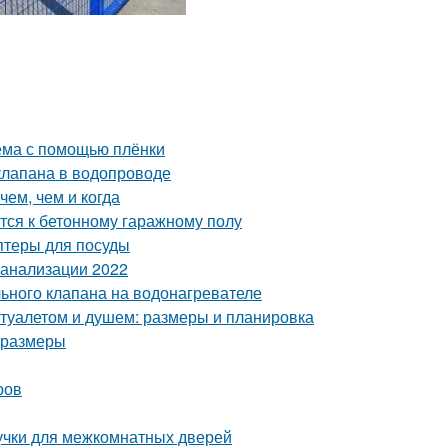
оёма с помощью плёнки
клапана в водопроводе
чем, чем и когда
тся к бетонному гаражному полу
птеры для посуды
канализации 2022
ьного клапана на водонагревателе
 туалетом и душем: размеры и планировка
и размеры
ров
учки для межкомнатных дверей