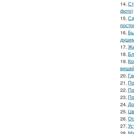
14.
Ст
фото)
15.
Сд
постр
16.
Бы
душе
17.
Жи
18.
Бл
19.
Ко
вещей
20.
Гд
21.
По
22.
По
23.
По
24.
До
25.
Цв
26.
От
27.
Ус
28.
Ма