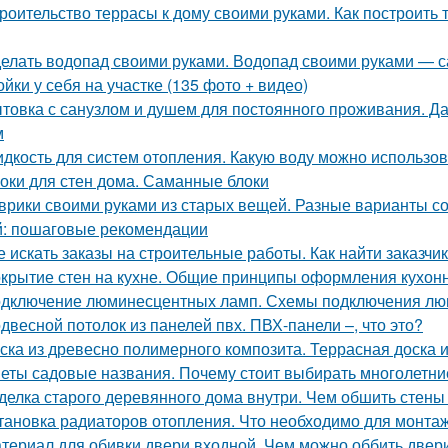
роительство террасы к дому своими руками. Как построить т
елать водопад своими руками. Водопад своими руками — с
ойки у себя на участке (135 фото + видео)
товка с санузлом и душем для постоянного проживания. Да
м
дкость для систем отопления. Какую воду можно использов
оки для стен дома. Саманные блоки
врики своими руками из старых вещей. Разные варианты со
: пошаговые рекомендации
е искать заказы на строительные работы. Как найти заказчик
крытие стен на кухне. Общие принципы оформления кухон
дключение люминесцентных ламп. Схемы подключения люм
двесной потолок из панелей пвх. ПВХ-панели –, что это?
ска из древесно полимерного композита. Террасная доска 
еты садовые названия. Почему стоит выбирать многолетни
делка старого деревянного дома внутри. Чем обшить стен
тановка радиаторов отопления. Что необходимо для монта
териал для обивки двери входной. Чем можно оббить двер