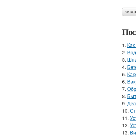
читат
Пос
1.
Как
2.
Вод
3.
Шпа
4.
Бет
5.
Как
6.
Вак
7.
Обр
8.
Быт
9.
Дел
10.
Ст
11.
Ус
12.
Ус
13.
Ви