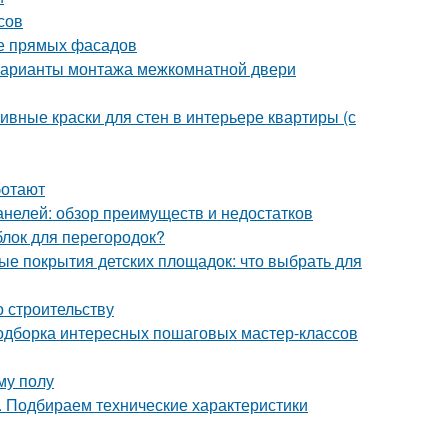
сов
ие прямых фасадов
Варианты монтажа межкомнатной двери
ивные краски для стен в интерьере квартиры (с
ботают
анелей: обзор преимуществ и недостатков
блок для перегородок?
ые покрытия детских площадок: что выбрать для
о строительству
 подборка интересных пошаговых мастер-классов
му полу
. Подбираем технические характеристики