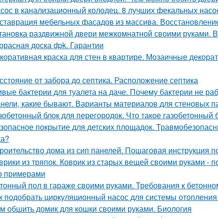
сос в канализационный колодец. 8 лучших фекальных насо
ставрация мебельных фасадов из массива. Восстановлен
тановка раздвижной двери межкомнатной своими руками. 
ррасная доска dpk. Гарантии
коративная краска для стен в квартире. Мозаичные декорат
сстояние от забора до септика. Расположение септика
вые бактерии для туалета на даче. Почему бактерии не ра
нели, какие бывают. Варианты материалов для стеновых п
зобетонный блок для перегородок. Что такое газобетонный 
зопасное покрытие для детских площадок. Травмобезопасн
ка?
роительство дома из сип панелей. Пошаговая инструкция п
врики из тряпок. Коврик из старых вещей своими руками -
о примерами
тонный пол в гараже своими руками. Требования к бетонно
к подобрать циркуляционный насос для системы отопления
м обшить домик для кошки своими руками. Биология