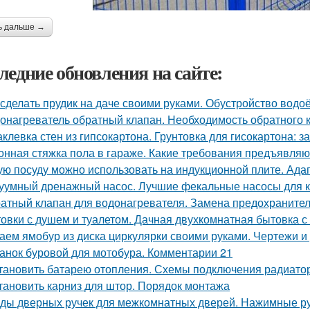
ь дальше →
ледние обновления на сайте:
 сделать прудик на даче своими руками. Обустройство вод
онагреватель обратный клапан. Необходимость обратного 
клевка стен из гипсокартона. Грунтовка для гисокартона: за
онная стяжка пола в гараже. Какие требования предъявляю
ую посуду можно использовать на индукционной плите. Ада
уумный дренажный насос. Лучшие фекальные насосы для 
атный клапан для водонагревателя. Замена предохранител
овки с душем и туалетом. Дачная двухкомнатная бытовка с
аем ямобур из диска циркулярки своими руками. Чертежи 
анок буровой для мотобура. Комментарии 21
тановить батарею отопления. Схемы подключения радиато
тановить карниз для штор. Порядок монтажа
ды дверных ручек для межкомнатных дверей. Нажимные р