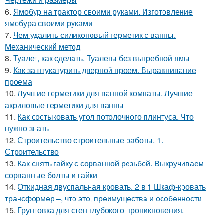
6.
Ямобур на трактор своими руками. Изготовление
ямобура своими руками
7.
Чем удалить силиконовый герметик с ванны.
Механический метод
8.
Туалет, как сделать. Туалеты без выгребной ямы
9.
Как заштукатурить дверной проем. Выравнивание
проема
10.
Лучшие герметики для ванной комнаты. Лучшие
акриловые герметики для ванны
11.
Как состыковать угол потолочного плинтуса. Что
нужно знать
12.
Строительство строительные работы. 1.
Строительство
13.
Как снять гайку с сорванной резьбой. Выкручиваем
сорванные болты и гайки
14.
Откидная двуспальная кровать. 2 в 1 Шкаф-кровать
трансформер –, что это, преимущества и особенности
15.
Грунтовка для стен глубокого проникновения.