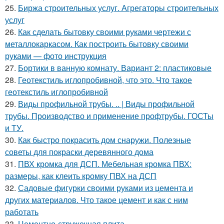
25.
Биржа строительных услуг. Агрегаторы строительных
услуг
26.
Как сделать бытовку своими руками чертежи с
металлокаркасом. Как построить бытовку своими
руками — фото инструкция
27.
Бортики в ванную комнату. Вариант 2: пластиковые
28.
Геотекстиль иглопробивной, что это. Что такое
геотекстиль иглопробивной
29.
Виды профильной трубы. .. | Виды профильной
трубы. Производство и применение профтрубы. ГОСТы
и ТУ.
30.
Как быстро покрасить дом снаружи. Полезные
советы для покраски деревянного дома
31.
ПВХ кромка для ДСП. Мебельная кромка ПВХ:
размеры, как клеить кромку ПВХ на ДСП
32.
Садовые фигурки своими руками из цемента и
других материалов. Что такое цемент и как с ним
работать
33.
Цементно-стружечная плита