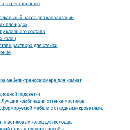
ься за реставрацию
фекальный насос для канализации
ких площадок
пу клеящего состава
х колец
ставе раствора для стяжки
нение
ора мебели-трансформера для комнат
диодной подсветки
. Лучшие комбинации оттенка мистиков
сформируемой мебели с откидными кроватями,
 пластиковых колец для колодца
нный стояк в туалете способы