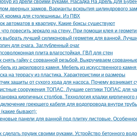
обур из дрели своими руками. Насадка На Дрель Для Буре
лом дверных замков. Варианты вскрытия цилиндрового за
Х кромка для столешницы. Из ПВХ
ок автоматов в квартиру. Какие боксы существуют
 что повесить зеркало на стену. При помощи клея и гермети
к выбрать лучший силиконовый герметик для ванной. Лучш
рпич для очага. Заглубленный очаг
псоволоконная плита влагостойкая. ГВЛ для стен
к снять гайку с сорванной резьбой. Выкручиваем сорванные
бель из акрилового камня. Мебель из искусственного камн
ска на террасу из пластика. Характеристики и размеры
тчик защиты от сухого хода для насоса. Почему возникает с
истные сооружения ТОПАС. Лучшие септики ТОПАС для ча
тановка кирпичных столбов. Технология кладки кирпичного 
дключение греющего кабеля для водопровода внутри трубы
 (какие бывают):
еновые панели для ванной под плитку листовые. Особенно
к сделать прудик своими руками. Устройство бетонного вод