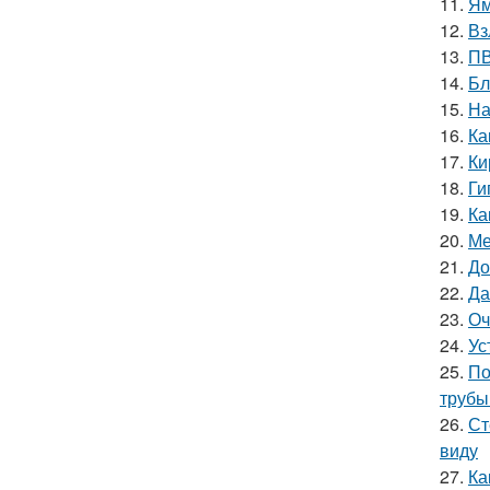
11.
Ям
12.
Вз
13.
ПВ
14.
Бл
15.
На
16.
Ка
17.
Ки
18.
Ги
19.
Ка
20.
Ме
21.
До
22.
Да
23.
Оч
24.
Ус
25.
По
трубы
26.
Ст
виду
27.
Ка