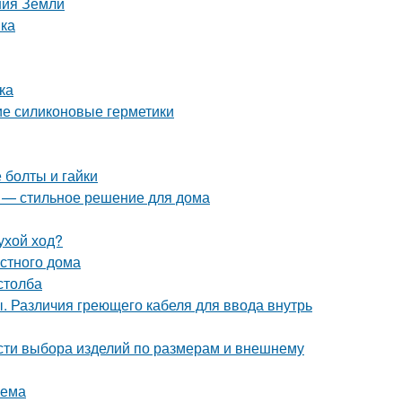
ния Земли
мка
ка
ие силиконовые герметики
 болты и гайки
я — стильное решение для дома
ухой ход?
стного дома
столба
. Различия греющего кабеля для ввода внутрь
сти выбора изделий по размерам и внешнему
оема