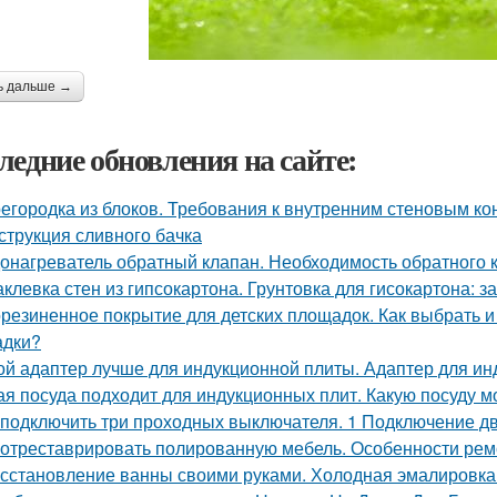
ь дальше →
ледние обновления на сайте:
егородка из блоков. Требования к внутренним стеновым ко
струкция сливного бачка
онагреватель обратный клапан. Необходимость обратного 
клевка стен из гипсокартона. Грунтовка для гисокартона: за
резиненное покрытие для детских площадок. Как выбрать и
адки?
ой адаптер лучше для индукционной плиты. Адаптер для ин
ая посуда подходит для индукционных плит. Какую посуду 
 подключить три проходных выключателя. 1 Подключение 
 отреставрировать полированную мебель. Особенности рем
сстановление ванны своими руками. Холодная эмалировка