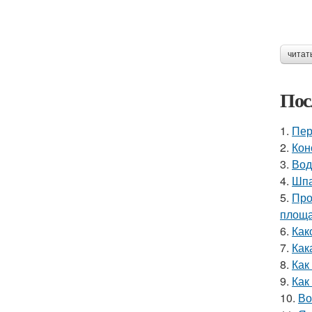
читат
Пос
1.
Пер
2.
Кон
3.
Вод
4.
Шпа
5.
Про
площ
6.
Как
7.
Как
8.
Как
9.
Как
10.
Во