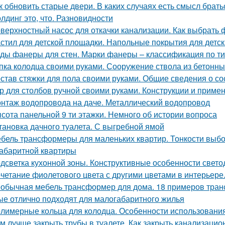
к обновить старые двери. В каких случаях есть смысл брат
лдинг это, что. Разновидности
верхностный насос для откачки канализации. Как выбрать 
стил для детской площадки. Напольные покрытия для детс
ды фанеры для стен. Марки фанеры – классификация по ти
пка колодца своими руками. Сооружение ствола из бетонны
став стяжки для пола своими руками. Общие сведения о со
р для столбов ручной своими руками. Конструкции и приме
нтаж водопровода на даче. Металлический водопровод
сота панельной 9 ти этажки. Немного об истории вопроса
тановка дачного туалета. С выгребной ямой
бель трансформеры для маленьких квартир. Тонкости выб
абаритной квартиры
дсветка кухонной зоны. Конструктивные особенности свето
четание фиолетового цвета с другими цветами в интерьере
обычная мебель трансформер для дома. 18 примеров тран
ые отлично подходят для малогабаритного жилья
лимерные кольца для колодца. Особенности использования
м лучше закрыть трубы в туалете. Как закрыть канализацио