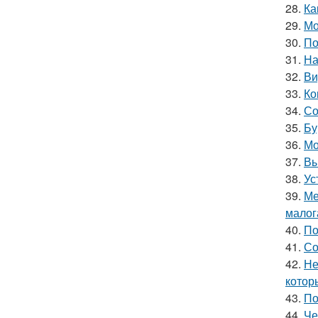
28.
Ка
29.
Мо
30.
По
31.
На
32.
Ви
33.
Ко
34.
Со
35.
Бу
36.
Мо
37.
Вы
38.
Ус
39.
Ме
малог
40.
По
41.
Со
42.
Не
котор
43.
По
44.
Че