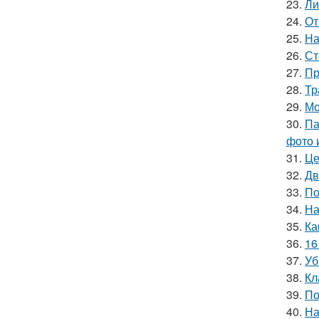
23.
Ли
24.
От
25.
На
26.
Ст
27.
Пр
28.
Тр
29.
Мо
30.
Па
фото 
31.
Це
32.
Дв
33.
По
34.
На
35.
Ка
36.
16
37.
Уб
38.
Кл
39.
По
40.
На