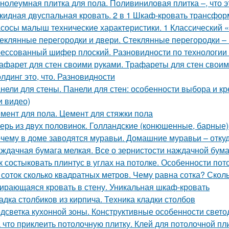
нолеумная плитка для пола. Поливиниловая плитка –, что э
кидная двуспальная кровать. 2 в 1 Шкаф-кровать трансформ
сосы малыш технические характеристики. 1 Классический
еклянные перегородки и двери. Стеклянные перегородки – 
ессованный шифер плоский. Разновидности по технологии
афарет для стен своими руками. Трафареты для стен своими
лдинг это, что. Разновидности
нели для стены. Панели для стен: особенности выбора и 
и видео)
мент для пола. Цемент для стяжки пола
ерь из двух половинок. Голландские (конюшенные, барные)
чему в доме заводятся муравьи. Домашние муравьи – откуд
ждачная бумага мелкая. Все о зернистости наждачной бума
к состыковать плинтус в углах на потолке. Особенности по
 соток сколько квадратных метров. Чему равна сотка? Скол
ирающаяся кровать в стену. Уникальная шкаф-кровать
адка столбиков из кирпича. Техника кладки столбов
дсветка кухонной зоны. Конструктивные особенности свето
 что приклеить потолочную плитку. Клей для потолочной пл