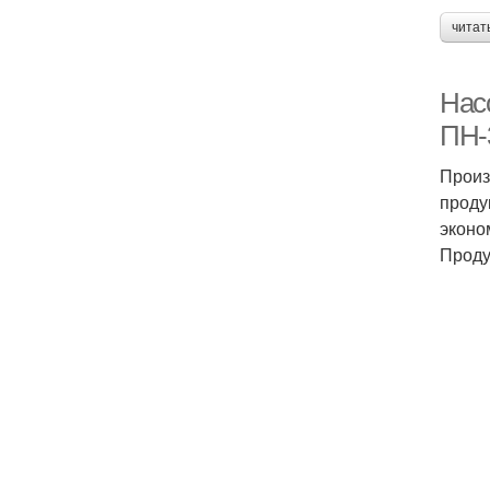
читат
Нас
ПН-
Произ
проду
эконо
Проду