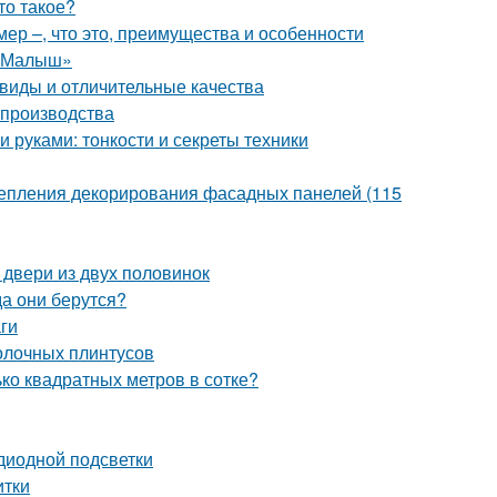
то такое?
ер –, что это, преимущества и особенности
 «Малыш»
виды и отличительные качества
 производства
 руками: тонкости и секреты техники
крепления декорирования фасадных панелей (115
 двери из двух половинок
а они берутся?
ги
толочных плинтусов
ько квадратных метров в сотке?
диодной подсветки
итки