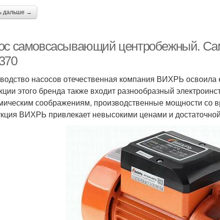
ь дальше →
ос самовсасывающий центробежный. С
370
водство насосов отечественная компания ВИХРЬ освоила е
кции этого бренда также входит разнообразный электроинст
мическим соображениям, производственные мощности со в
кция ВИХРЬ привлекает невысокими ценами и достаточной