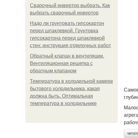
Сварочный инвертор выбрать. Как
выбрать сварочный инвертор
Надо ли грунтовать гипсокартон
перед шпаклевкой. Грунтовка
гипсокартона перед шпаклевкой
стен: инструкция отделочных работ
Обратный клапан в вентиляции.
Вентиляционная решетка с
обратным клапаном
Температура в холодильной камере
бытового холодильника, какая
Самов
должна быть. Оптимальная
глуби
температура в холодильнике
Малос
агрег
рабоч
читат