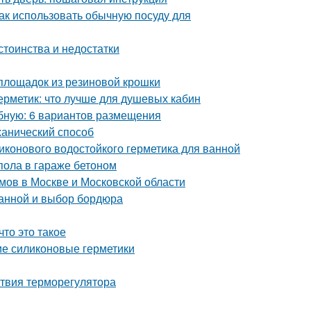
Как использовать обычную посуду для
стоинства и недостатки
 площадок из резиновой крошки
ерметик: что лучше для душевых кабин
обную: 6 вариантов размещения
ханический способ
иконового водостойкого герметика для ванной
пола в гараже бетоном
мов в Москве и Московской области
ванной и выбор бордюра
то это такое
ие силиконовые герметики
ствия терморегулятора