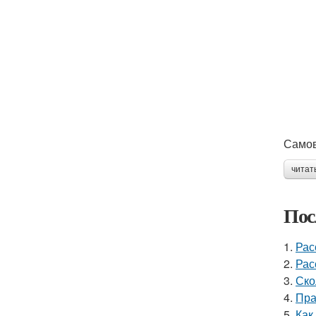
Само
читат
Пос
1.
Рас
2.
Рас
3.
Ско
4.
Пра
5.
Как