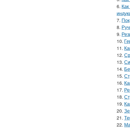
6.
Как
индук
7.
Пок
8.
Руч
9.
Рез
10.
Ге
11.
Ка
12.
Ср
13.
Си
14.
Бе
15.
Ст
16.
Ка
17.
Ре
18.
Ст
19.
Ка
20.
Зе
21.
Те
22.
Ма