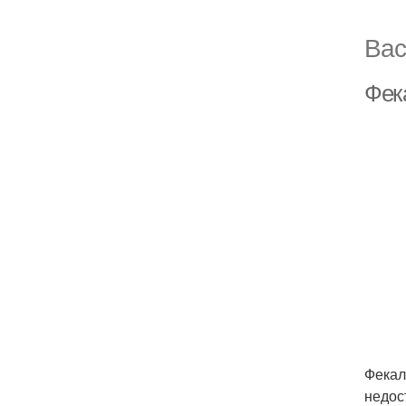
Вас
Фек
Фекал
недос