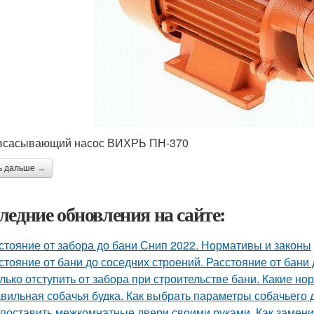
всасывающий насос ВИХРЬ ПН-370
ь дальше →
ледние обновления на сайте:
стояние от забора до бани Снип 2022. Нормативы и законы
стояние от бани до соседних строений. Расстояние от бани
лько отступить от забора при строительстве бани. Какие н
вильная собачья будка. Как выбрать параметры собачьего 
 поставить межкомнатные двери своими руками. Как замени