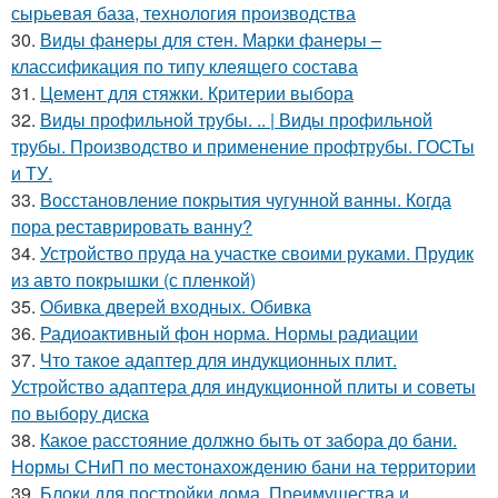
сырьевая база, технология производства
30.
Виды фанеры для стен. Марки фанеры –
классификация по типу клеящего состава
31.
Цемент для стяжки. Критерии выбора
32.
Виды профильной трубы. .. | Виды профильной
трубы. Производство и применение профтрубы. ГОСТы
и ТУ.
33.
Восстановление покрытия чугунной ванны. Когда
пора реставрировать ванну?
34.
Устройство пруда на участке своими руками. Прудик
из авто покрышки (с пленкой)
35.
Обивка дверей входных. Обивка
36.
Радиоактивный фон норма. Нормы радиации
37.
Что такое адаптер для индукционных плит.
Устройство адаптера для индукционной плиты и советы
по выбору диска
38.
Какое расстояние должно быть от забора до бани.
Нормы СНиП по местонахождению бани на территории
39.
Блоки для постройки дома. Преимущества и