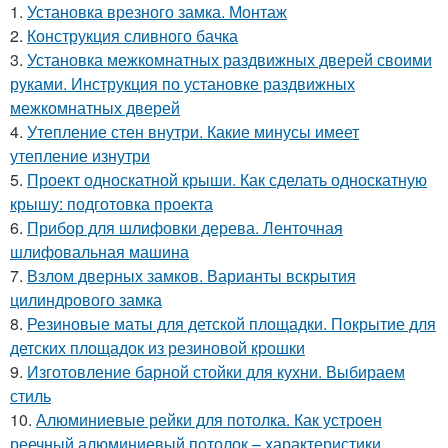
1.
Установка врезного замка. Монтаж
2.
Конструкция сливного бачка
3.
Установка межкомнатных раздвижных дверей своими
руками. Инструкция по установке раздвижных
межкомнатных дверей
4.
Утепление стен внутри. Какие минусы имеет
утепление изнутри
5.
Проект односкатной крыши. Как сделать односкатную
крышу: подготовка проекта
6.
Прибор для шлифовки дерева. Ленточная
шлифовальная машина
7.
Взлом дверных замков. Варианты вскрытия
цилиндрового замка
8.
Резиновые маты для детской площадки. Покрытие для
детских площадок из резиновой крошки
9.
Изготовление барной стойки для кухни. Выбираем
стиль
10.
Алюминиевые рейки для потолка. Как устроен
реечный алюминиевый потолок – характеристики,