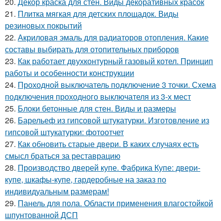
20.
Декор краска для стен. Виды декоративных красок
21.
Плитка мягкая для детских площадок. Виды
резиновых покрытий
22.
Акриловая эмаль для радиаторов отопления. Какие
составы выбирать для отопительных приборов
23.
Как работает двухконтурный газовый котел. Принцип
работы и особенности конструкции
24.
Проходной выключатель подключение 3 точки. Схема
подключения проходного выключателя из 3-х мест
25.
Блоки бетонные для стен. Виды и размеры
26.
Барельеф из гипсовой штукатурки. Изготовление из
гипсовой штукатурки: фотоотчет
27.
Как обновить старые двери. В каких случаях есть
смысл браться за реставрацию
28.
Производство дверей купе. Фабрика Купе: двери-
купе, шкафы-купе, гардеробные на заказ по
индивидуальным размерам!
29.
Панель для пола. Области применения влагостойкой
шпунтованной ДСП