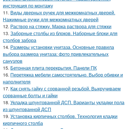
инструкция по монтажу
11.
Виды дверных ручек для межкомнатных дверей.
Нажимные ручки для межкомнатных дверей
12.
Раствор на стяжку. Марка раствора для стяжки
13.
Заборные столбы из блоков. Наборные блоки для
столбов забора
14.
Размеры установки унитаза. Основные правила
выбора размера унитаза: фото привлекательных
санузлов
15.
Бетонная плита перекрытия. Панели ПК
16.
Перетяжка мебели самостоятельно. Выбор обивки и
наполнителя
17.
Как снять гайку с сорванной резьбой. Выкручиваем
сорванные болты и гайки
18.
Укладка шпунтованной ДСП. Варианты укладки пола
из шпунтованной ДСП
19.
Установка кирпичных столбов. Технология кладки
кирпичного столба