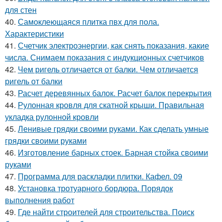
для стен
40.
Самоклеющаяся плитка пвх для пола.
Характеристики
41.
Счетчик электроэнергии, как снять показания, какие
числа. Снимаем показания с индукционных счетчиков
42.
Чем ригель отличается от балки. Чем отличается
ригель от балки
43.
Расчет деревянных балок. Расчет балок перекрытия
44.
Рулонная кровля для скатной крыши. Правильная
укладка рулонной кровли
45.
Ленивые грядки своими руками. Как сделать умные
грядки своими руками
46.
Изготовление барных стоек. Барная стойка своими
руками
47.
Программа для раскладки плитки. Кафел. 09
48.
Установка тротуарного бордюра. Порядок
выполнения работ
49.
Где найти строителей для строительства. Поиск