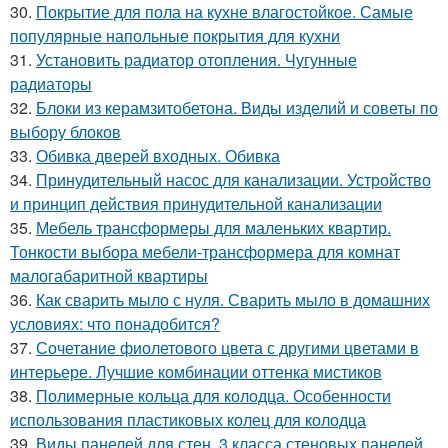
30.
Покрытие для пола на кухне влагостойкое. Самые
популярные напольные покрытия для кухни
31.
Установить радиатор отопления. Чугунные
радиаторы
32.
Блоки из керамзитобетона. Виды изделий и советы по
выбору блоков
33.
Обивка дверей входных. Обивка
34.
Принудительный насос для канализации. Устройство
и принцип действия принудительной канализации
35.
Мебель трансформеры для маленьких квартир.
Тонкости выбора мебели-трансформера для комнат
малогабаритной квартиры
36.
Как сварить мыло с нуля. Сварить мыло в домашних
условиях: что понадобится?
37.
Сочетание фиолетового цвета с другими цветами в
интерьере. Лучшие комбинации оттенка мистиков
38.
Полимерные кольца для колодца. Особенности
использования пластиковых колец для колодца
39.
Виды панелей для стен. 3 класса стеновых панелей