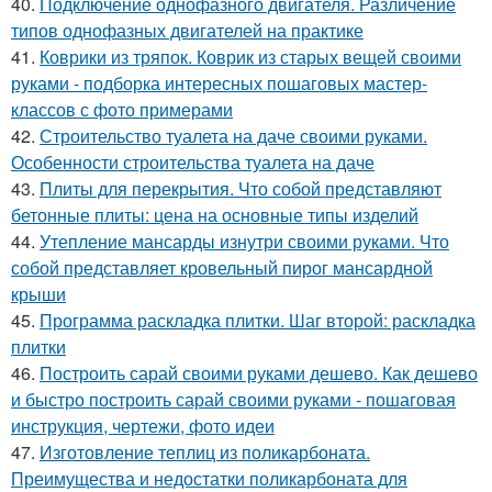
40.
Подключение однофазного двигателя. Различение
типов однофазных двигателей на практике
41.
Коврики из тряпок. Коврик из старых вещей своими
руками - подборка интересных пошаговых мастер-
классов с фото примерами
42.
Строительство туалета на даче своими руками.
Особенности строительства туалета на даче
43.
Плиты для перекрытия. Что собой представляют
бетонные плиты: цена на основные типы изделий
44.
Утепление мансарды изнутри своими руками. Что
собой представляет кровельный пирог мансардной
крыши
45.
Программа раскладка плитки. Шаг второй: раскладка
плитки
46.
Построить сарай своими руками дешево. Как дешево
и быстро построить сарай своими руками - пошаговая
инструкция, чертежи, фото идеи
47.
Изготовление теплиц из поликарбоната.
Преимущества и недостатки поликарбоната для