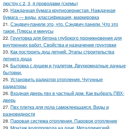
люстру с 2, 3, 4 проводами (схемы)
20.
Наждачная бумага крупнозернистая. Наждачная
бумага — виды, классификация, маркировка
21.
Сэндвич-панели это, что. Сэндвич панели. Что это
такое. Плюсы и минусы
22.
Грунтовка для бетона глубокого проникновения для
внутренних работ. Свойства и назначение грунтовки
23.
Как построить душ летний. Этапы строительства
летнего душа
24.
Бытовка с душем и туалетом. Двухкомнатные дачные
бытовки.
25.
Установить радиатор отопления. Чугунные
радиаторы
26.
Входная дверь пвх в частный дом. Как выбрать ПВХ-
дверь
27.
Пвх плитка для пола самоклеющаяся. Виды и
разновидности
28.
Паровая система отопления. Паровое отопление
29.
Монтаж водопровода на даче. Металлический