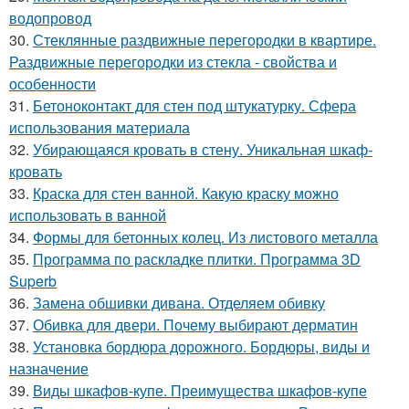
водопровод
30.
Стеклянные раздвижные перегородки в квартире.
Раздвижные перегородки из стекла - свойства и
особенности
31.
Бетоноконтакт для стен под штукатурку. Сфера
использования материала
32.
Убирающаяся кровать в стену. Уникальная шкаф-
кровать
33.
Краска для стен ванной. Какую краску можно
использовать в ванной
34.
Формы для бетонных колец. Из листового металла
35.
Программа по раскладке плитки. Программа 3D
Superb
36.
Замена обшивки дивана. Отделяем обивку
37.
Обивка для двери. Почему выбирают дерматин
38.
Установка бордюра дорожного. Бордюры, виды и
назначение
39.
Виды шкафов-купе. Преимущества шкафов-купе