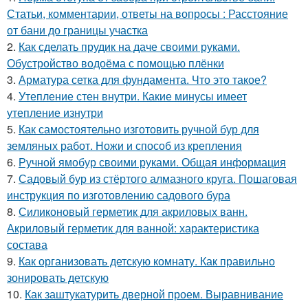
Статьи, комментарии, ответы на вопросы : Расстояние
от бани до границы участка
2.
Как сделать прудик на даче своими руками.
Обустройство водоёма с помощью плёнки
3.
Арматура сетка для фундамента. Что это такое?
4.
Утепление стен внутри. Какие минусы имеет
утепление изнутри
5.
Как самостоятельно изготовить ручной бур для
земляных работ. Ножи и способ из крепления
6.
Ручной ямобур своими руками. Общая информация
7.
Садовый бур из стёртого алмазного круга. Пошаговая
инструкция по изготовлению садового бура
8.
Силиконовый герметик для акриловых ванн.
Акриловый герметик для ванной: характеристика
состава
9.
Как организовать детскую комнату. Как правильно
зонировать детскую
10.
Как заштукатурить дверной проем. Выравнивание