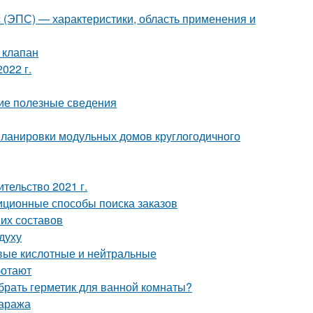
с (ЭПС) — характеристики, область применения и
 клапан
022 г.
щие полезные сведения
ланировки модульных домов круглогодичного
ительство 2021 г.
иционные способы поиска заказов
ших составов
духу
вые кислотные и нейтральные
ботают
брать герметик для ванной комнаты?
гаража