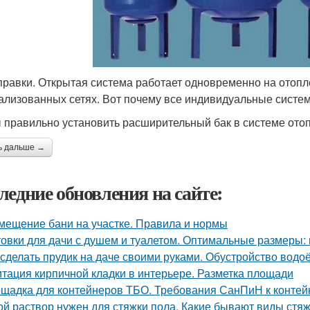
правки. Открытая система работает одновременно на отопл
ализованных сетях. Вот почему все индивидуальные систем
 правильно установить расширительный бак в системе ото
ь дальше →
ледние обновления на сайте:
мещение бани на участке. Правила и нормы
овки для дачи с душем и туалетом. Оптимальные размеры: 
 сделать прудик на даче своими руками. Обустройство вод
тация кирпичной кладки в интерьере. Разметка площади
щадка для контейнеров ТБО. Требования СанПиН к конте
ой раствор нужен для стяжки пола. Какие бывают виды стя