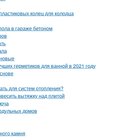
я
пластиковых колец для колодца
пола в гараже бетоном
ров
ать
ала
оновые
учших герметиков для ванной в 2021 году
основе
ать для систем отопления?
повесить вытяжку над плитой
люча
одульных домов
ного камня