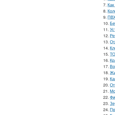
7.
Как
8.
Кол
9.
ПВХ
10.
Бе
11.
Ус
12.
Ре
13.
От
14.
Кл
15.
ТО
16.
Кр
17.
Во
18.
Жи
19.
Ка
20.
От
21.
Мо
22.
Фи
23.
Зе
24.
Пр