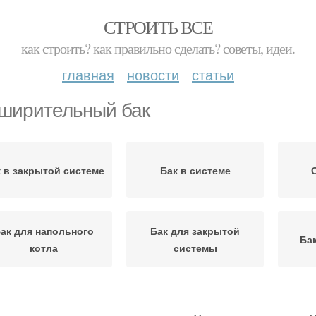
СТРОИТЬ ВСЕ
как строить? как правильно сделать? советы, идеи.
главная
новости
статьи
ширительный бак
 в закрытой системе
Бак в системе
ак для напольного
Бак для закрытой
Ба
котла
системы
 в открытой системе
Диафрагменные баки
Расш