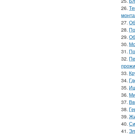
25.
Бл
26.
Те
монт
27.
Об
28.
По
29.
Об
30.
Мо
31.
По
32.
Пе
прожи
33.
Кр
34.
Гд
35.
Ищ
36.
Ми
37.
Вв
38.
Ге
39.
Жи
40.
Си
41.
Эл