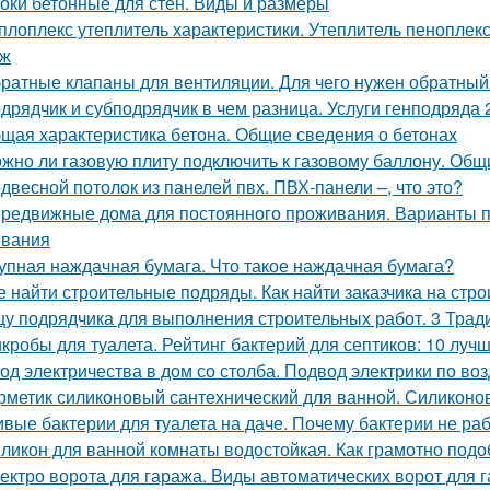
оки бетонные для стен. Виды и размеры
плоплекс утеплитель характеристики. Утеплитель пеноплек
аж
ратные клапаны для вентиляции. Для чего нужен обратный
дрядчик и субподрядчик в чем разница. Услуги генподряда 2
щая характеристика бетона. Общие сведения о бетонах
жно ли газовую плиту подключить к газовому баллону. Об
двесной потолок из панелей пвх. ПВХ-панели –, что это?
редвижные дома для постоянного проживания. Варианты п
вания
упная наждачная бумага. Что такое наждачная бумага?
е найти строительные подряды. Как найти заказчика на стро
у подрядчика для выполнения строительных работ. 3 Трад
кробы для туалета. Рейтинг бактерий для септиков: 10 луч
од электричества в дом со столба. Подвод электрики по воз
рметик силиконовый сантехнический для ванной. Силиконо
вые бактерии для туалета на даче. Почему бактерии не ра
ликон для ванной комнаты водостойкая. Как грамотно подо
ектро ворота для гаража. Виды автоматических ворот для 