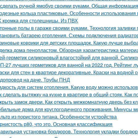
 сделать ручной ямобур своими руками. Общая информаци
одезные кольца пластиковые. Особенности использования 
 кромка для столешницы. Из ПВХ
тонные полы в гараже своими руками. Технология заливки 
тановить батарею отопления. Схемы подключения радиато
зиновые коврики для детских площадок. Какую лучше выбр
делка дома пенопластом. Обзорная характеристика матери
ей-герметик силиконовый влагостойкий для ванной. Силик
П-27 лучших герметиков для ванной на 2022 год. Рейтинг л
аски для стен в квартире декоративные. Краски на водной 
допровод на даче. Трубы ПНД
дкость для систем отопления. Какую воду можно использов
к сделать вытяжку на кухне в квартире в общий стояк. Как 
крыть замок двери. Как открыть межкомнатную дверь без к
бильные дома для круглогодичного проживания. Минусы м
льтр из пористого титана. Особенности устройства
рнистость р80, что это. Основная классификация
авильная установка бордюров. Технология укладки бордюр