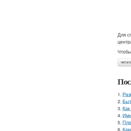
Для с
центр
Чтобы
читат
Пос
1.
Раз
2.
Быт
3.
Как
4.
Ими
5.
Пло
6.
Как