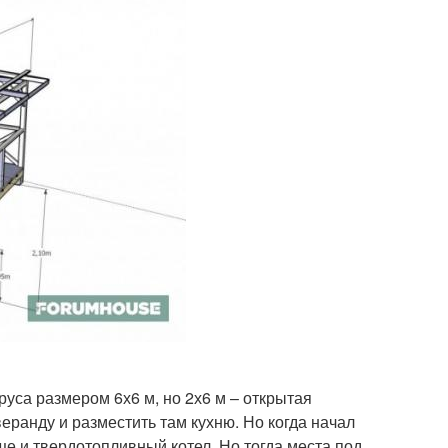
руса размером 6х6 м, но 2х6 м – открытая
еранду и разместить там кухню. Но когда начал
ще и твердотопливный котел. Но тогда места под