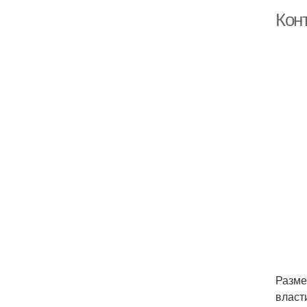
Кон
Разме
власт