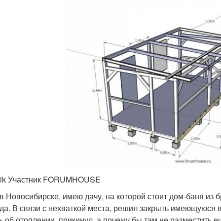
alik Участник FORUMHOUSE
в Новосибирске, имею дачу, на которой стоит дом-баня из б
да. В связи с нехваткой места, решил закрыть имеющуюся в
ь об отоплении, прикинул, а почему бы там не разместить е