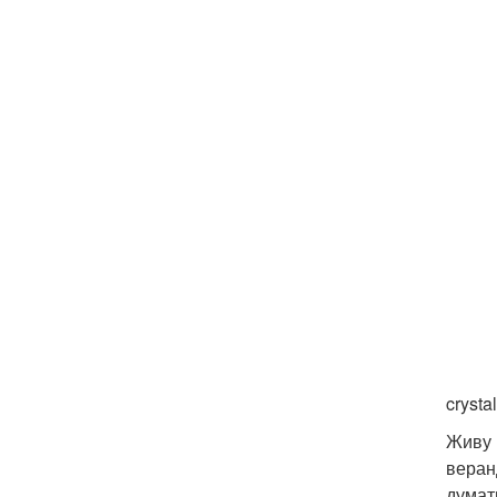
cryst
Живу 
веран
думат