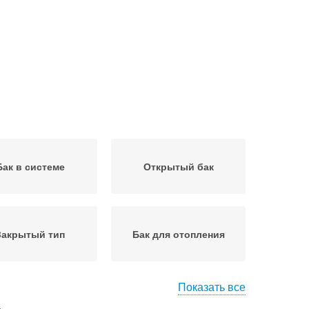
Бак в системе
Открытый бак
Закрытый тип
Бак для отопления
Показать все
кции в системе
Диафрагменные баки