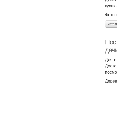
кухню
Фото 
читат
Пос
дач
Для т
Доста
посмо
Дерев