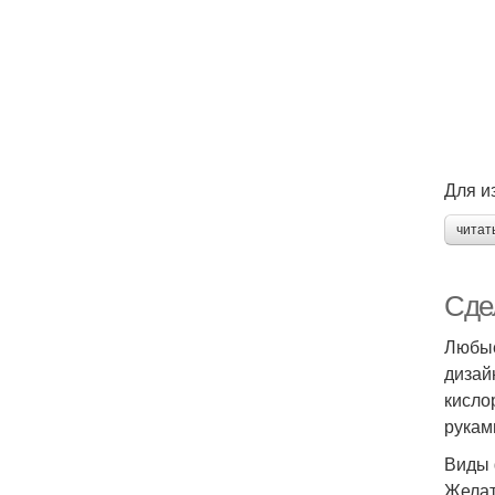
Для и
читат
Сде
Любые
дизай
кисло
рукам
Виды 
Желат