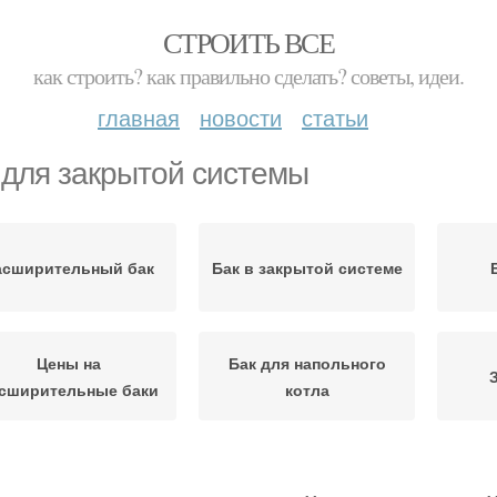
СТРОИТЬ ВСЕ
как строить? как правильно сделать? советы, идеи.
главная
новости
статьи
 для закрытой системы
асширительный бак
Бак в закрытой системе
Цены на
Бак для напольного
сширительные баки
котла
Бак на подачу
Бак в открытой системе
Фун