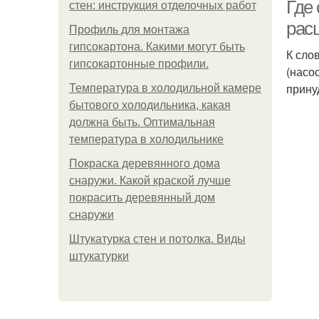
Где
стен: инструкция отделочных работ
рас
Профиль для монтажа
гипсокартона. Какими могут быть
К сло
гипсокартонные профили.
(насо
прину
Температура в холодильной камере
бытового холодильника, какая
должна быть. Оптимальная
температура в холодильнике
Покраска деревянного дома
снаружи. Какой краской лучше
покрасить деревянный дом
снаружи
Штукатурка стен и потолка. Виды
штукатурки