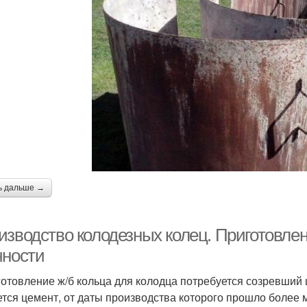
ь дальше →
изводство колодезных колец. Приготовле
чности
готовление ж/б кольца для колодца потребуется созревши
ется цемент, от даты производства которого прошло более