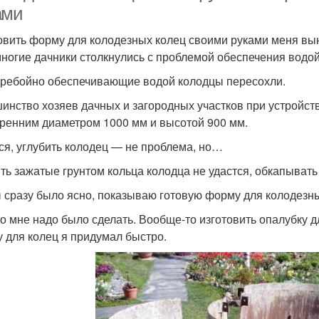
ами
овить форму для колодезных колец своими руками меня вын
многие дачники столкнулись с проблемой обеспечения водой
ребойно обеспечивающие водой колодцы пересохли.
инство хозяев дачных и загородных участков при устройст
тренним диаметром 1000 мм и высотой 900 мм.
ся, углубить колодец — не проблема, но…
ть зажатые грунтом кольца колодца не удастся, обкапыват
 сразу было ясно, показываю готовую форму для колодезны
то мне надо было сделать. Вообще-то изготовить опалубку д
 для колец я придумал быстро.