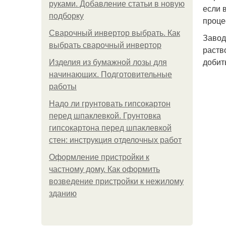
руками. Добавление статьи в новую
если 
подборку
проце
Сварочный инвертор выбрать. Как
Завод
выбрать сварочный инвертор
раств
добит
Изделия из бумажной лозы для
начинающих. Подготовительные
работы
Надо ли грунтовать гипсокартон
перед шпаклевкой. Грунтовка
гипсокартона перед шпаклевкой
стен: инструкция отделочных работ
Оформление пристройки к
частному дому. Как оформить
возведение пристройки к нежилому
зданию