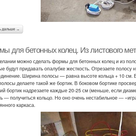
ь дальше →
мы для бетонных колец. Из листового ме
елании можно сделать формы для бетонных колец и из поло
ые будут придавать опалубке жесткость. Отрезаете полосу 
единение. Ширина полосы — равна высоте кольца + 10 см. Вн
полосы делаете такой же бортик. В боковом бортике просве
ий бортик надрезаете каждые 20-25 см (меньше, если диам
ть — получиться кольцо. Но оно очень нестабильное — «иг
янного каркаса.