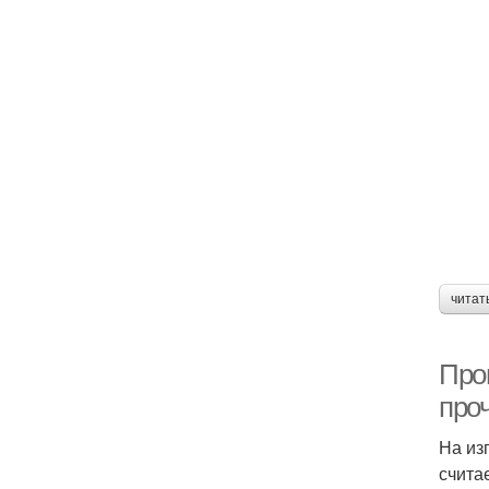
читат
Про
про
На из
счита