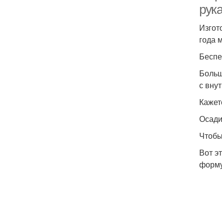
рук
Изгот
года 
Беспе
Больш
с вну
Кажет
Осади
Чтобы
Вот э
форму