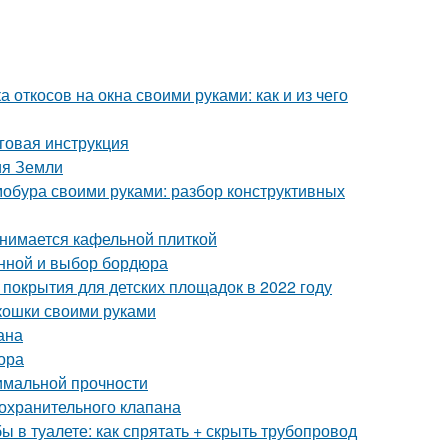
 откосов на окна своими руками: как и из чего
говая инструкция
ия Земли
мобура своими руками: разбор конструктивных
анимается кафельной плиткой
анной и выбор бордюра
покрытия для детских площадок в 2022 году
 кошки своими руками
ана
ора
имальной прочности
охранительного клапана
бы в туалете: как спрятать + скрыть трубопровод