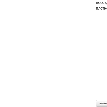
песок
плотн
читат