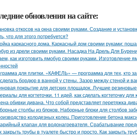
ледние обновления на сайте:
ановка откосов на окна своими руками. Создание и установка
ть, что для этого потребуется?
ойка каркасного дома. Каркасный дом своими руками: поша
бур из дрели своими руками. Насадка На Дрель Для Бурен
аем, как изготовить ямобур своими руками. Изготовление я
нностей
грамма для плитки. «КАФЕЛЬ» — программа для тех, кто з
 сделать бордюр в ванной у стены. Зазор между стеной и в
иновая покрытие для детских площадок. Лучшие резиновые 
ериалы для когтеточки. 11 идей, как сделать когтеточку для
ена обивки дивана. Что собой представляет перетяжка див
борные столбы из блоков. Наборные блоки для столбов заб
оизводство колодезных колец. Приготовление бетона макс
арийный клапан для водонагревателя. Срабатывание пред
к закрыть трубы в туалете быстро и просто. Как закрыть тру