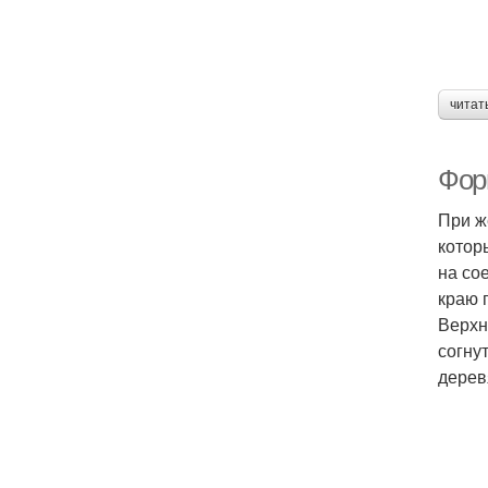
читат
Фор
При ж
котор
на со
краю 
Верхн
согну
дерев