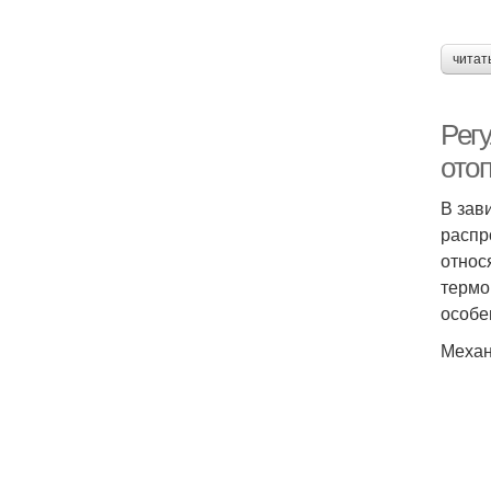
читат
Рег
ото
В зав
распр
относ
термо
особе
Механ