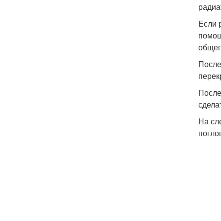
радиа
Если 
помощ
общег
После
перек
После
сдела
На сл
погло