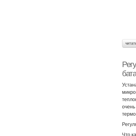
читат
Регу
бат
Устан
микро
тепло
очень
термо
Регул
Что к