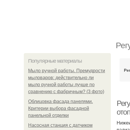
Рег
Популярные материалы
Ре
Мыло ручной работы. Премудрости
мыловаров: действительно ли
мыло ручной работы лучше по
сравнению с фабричным? (3 фото)
Облицовка фасада панелями.
Рег
Критерии выбора фасадной
ото
панельной отделки
Нижеи
Насосная станция с датчиком
радиа