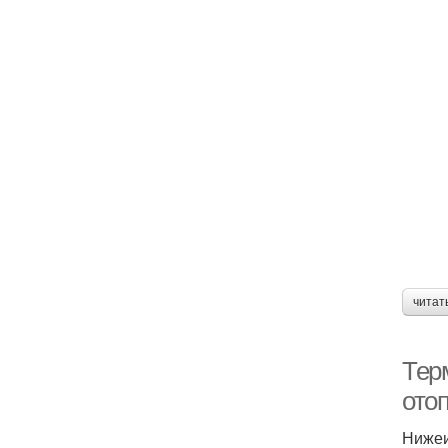
читат
Тер
ото
Нижеи