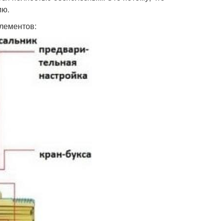
ию.
элементов: