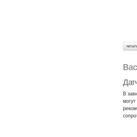
читат
Вас
Дат
В зав
могут
реком
сопро