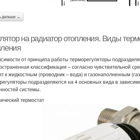
ь дальше →
улятор на радиатор отопления. Виды терм
пления
исимости от принципа работы терморегуляторы подразделя
остраненная классификация – согласно чувствительной сред
ят к жидкостным (проводник – вода) и газонаполненным (га
регуляторы подразделяются на 4 основных вида в зависимо
нностей системы.
ический термостат