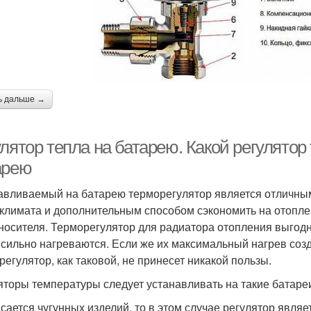
ь дальше →
лятор тепла на батарею. Какой регулятор
арею
авливаемый на батарею терморегулятор является отличным
климата и дополнительным способом сэкономить на отопле
носителя. Терморегулятор для радиатора отопления выгодно
 сильно нагреваются. Если же их максимальный нагрев соз
регулятор, как таковой, не принесет никакой пользы.
яторы температуры следует устанавливать на такие батаре
асается чугунных изделий. то в этом случае регулятор явля