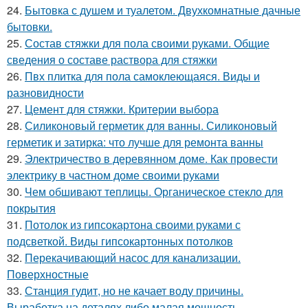
24.
Бытовка с душем и туалетом. Двухкомнатные дачные
бытовки.
25.
Состав стяжки для пола своими руками. Общие
сведения о составе раствора для стяжки
26.
Пвх плитка для пола самоклеющаяся. Виды и
разновидности
27.
Цемент для стяжки. Критерии выбора
28.
Силиконовый герметик для ванны. Силиконовый
герметик и затирка: что лучше для ремонта ванны
29.
Электричество в деревянном доме. Как провести
электрику в частном доме своими руками
30.
Чем обшивают теплицы. Органическое стекло для
покрытия
31.
Потолок из гипсокартона своими руками с
подсветкой. Виды гипсокартонных потолков
32.
Перекачивающий насос для канализации.
Поверхностные
33.
Станция гудит, но не качает воду причины.
Выработка на деталях либо малая мощность