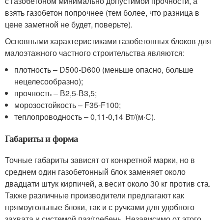
с газобетоном минимально допустимой прочности, а
взять газобетон попрочнее (тем более, что разница в
цене заметной не будет, поверьте).
Основными характеристиками газобетонных блоков для
малоэтажного частного строительства являются:
плотность – D500-D600 (меньше опасно, больше
нецелесообразно);
прочность – В2,5-В3,5;
морозостойкость – F35-F100;
теплопроводность – 0,11-0,14 Вт/(м·С).
Габариты и форма
Точные габариты зависят от конкретной марки, но в
среднем один газобетонный блок заменяет около
двадцати штук кирпичей, а весит около 30 кг против ста.
Также различные производители предлагают как
прямоугольные блоки, так и с ручками для удобного
захвата и системой паз/гребень. Независимо от этого,