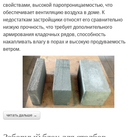
свойствами, высокой паропроницаемостью, что
обеспечивает вентиляцию воздуха в доме. К
Древесно-бетонные
Блоки для фундамента
недостаткам застройщики относят его сравнительно
блоки
низкую прочность, что требует дополнительного
армирования кладочных рядов, способность
накапливать влагу в порах и высокую продуваемость
Пеноблоки для
ветром.
Блок для столба
строительства
Заборные блоки
Блоки для столба
Керамзитобетонные
читать дальше →
Арболитовые блоки
блоки
Заборный блок для столбов.