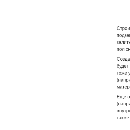
Строи
подзе
залит
пол с
Созда
будет
тоже 
(напр
матер
Еще о
(напр
внутр
также