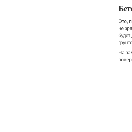
Бет
Это, 
не зр
будет
грунт
На за
повер