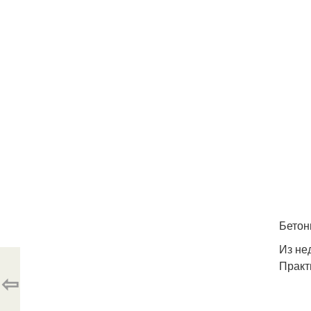
Бетон
Из не
Практ
⇦