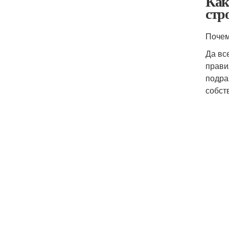
Как
стр
Почем
Да вс
прави
подра
собств