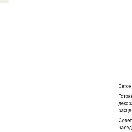
Бетон
Готов
декор
расцв
Совет
налед