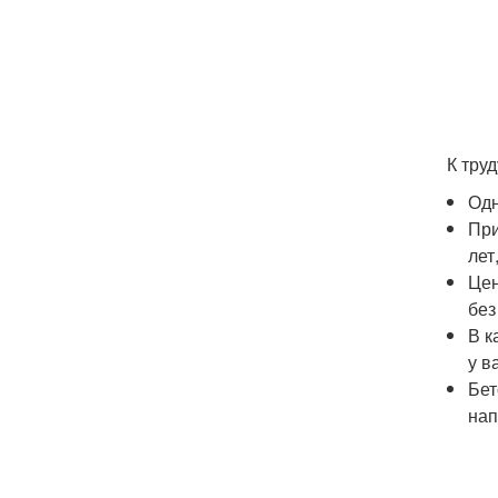
К тру
Одн
При
лет
Цен
без
В к
у в
Бет
нап