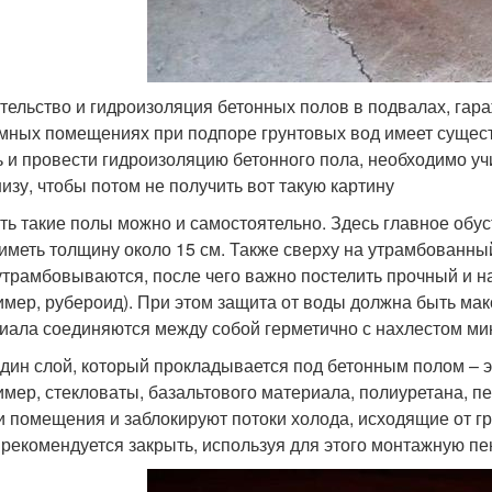
тельство и гидроизоляция бетонных полов в подвалах, гара
мных помещениях при подпоре грунтовых вод имеет сущест
ь и провести гидроизоляцию бетонного пола, необходимо у
низу, чтобы потом не получить вот такую картину
ть такие полы можно и самостоятельно. Здесь главное обу
 иметь толщину около 15 см. Также сверху на утрамбованны
утрамбовываются, после чего важно постелить прочный и
имер, рубероид). При этом защита от воды должна быть мак
иала соединяются между собой герметично с нахлестом мин
дин слой, который прокладывается под бетонным полом – 
имер, стекловаты, базальтового материала, полиуретана, п
и помещения и заблокируют потоки холода, исходящие от г
 рекомендуется закрыть, используя для этого монтажную пе