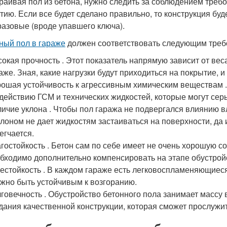
раивая пол из бетона, нужно следить за соблюдением треб
тию. Если все будет сделано правильно, то конструкция бу
 разовые (вроде упавшего ключа).
ный пол в гараже
должен соответствовать следующим треб
окая прочность . Этот показатель напрямую зависит от вес
аже. Зная, какие нагрузки будут приходиться на покрытие, 
ошая устойчивость к агрессивным химическим веществам .
действию ГСМ и технических жидкостей, которые могут сер
ичие уклона . Чтобы пол гаража не подвергался влиянию в
клоном не дает жидкостям застаиваться на поверхности, да 
егчается.
гостойкость . Бетон сам по себе имеет не очень хорошую с
бходимо дополнительно компенсировать на этапе обустрой
естойкость . В каждом гараже есть легковоспламеняющиес
жно быть устойчивым к возгоранию.
говечность . Обустройство бетонного пола занимает массу 
дания качественной конструкции, которая сможет прослужит