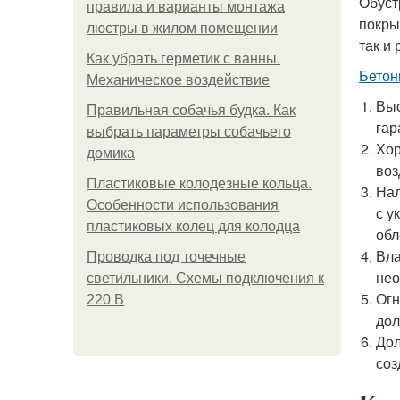
Обуст
правила и варианты монтажа
покры
люстры в жилом помещении
так и
Как убрать герметик с ванны.
Бетон
Механическое воздействие
Выс
Правильная собачья будка. Как
гар
выбрать параметры собачьего
Хор
домика
воз
Пластиковые колодезные кольца.
Нал
Особенности использования
с у
пластиковых колец для колодца
обл
Вла
Проводка под точечные
нео
светильники. Схемы подключения к
Огн
220 В
дол
Дол
соз