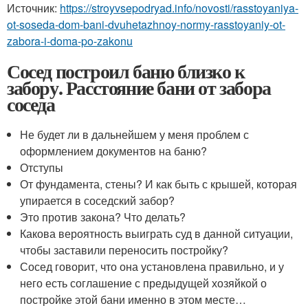
Источник:
https://stroyvsepodryad.info/novosti/rasstoyaniya-
ot-soseda-dom-bani-dvuhetazhnoy-normy-rasstoyaniy-ot-
zabora-i-doma-po-zakonu
Сосед построил баню близко к
забору. Расстояние бани от забора
соседа
Не будет ли в дальнейшем у меня проблем с
оформлением документов на баню?
Отступы
От фундамента, стены? И как быть с крышей, которая
упирается в соседский забор?
Это против закона? Что делать?
Какова вероятность выиграть суд в данной ситуации,
чтобы заставили переносить постройку?
Сосед говорит, что она установлена правильно, и у
него есть соглашение с предыдущей хозяйкой о
постройке этой бани именно в этом месте…