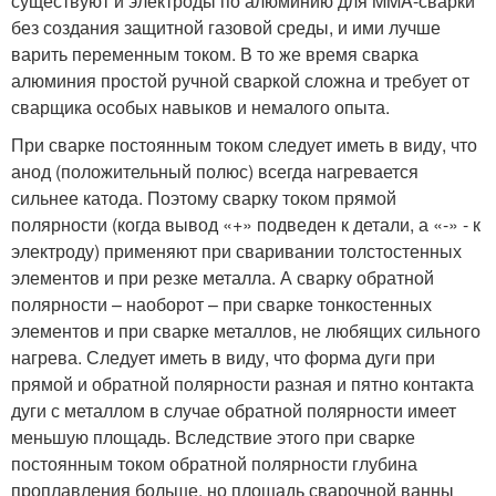
существуют и электроды по алюминию для MMA-сварки
без создания защитной газовой среды, и ими лучше
варить переменным током. В то же время сварка
алюминия простой ручной сваркой сложна и требует от
сварщика особых навыков и немалого опыта.
При сварке постоянным током следует иметь в виду, что
анод (положительный полюс) всегда нагревается
сильнее катода. Поэтому сварку током прямой
полярности (когда вывод «+» подведен к детали, а «-» - к
электроду) применяют при сваривании толстостенных
элементов и при резке металла. А сварку обратной
полярности – наоборот – при сварке тонкостенных
элементов и при сварке металлов, не любящих сильного
нагрева. Следует иметь в виду, что форма дуги при
прямой и обратной полярности разная и пятно контакта
дуги с металлом в случае обратной полярности имеет
меньшую площадь. Вследствие этого при сварке
постоянным током обратной полярности глубина
проплавления больше, но площадь сварочной ванны