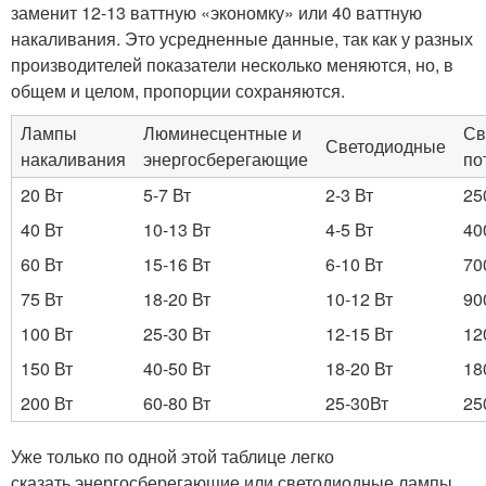
заменит 12-13 ваттную «экономку» или 40 ваттную
накаливания. Это усредненные данные, так как у разных
производителей показатели несколько меняются, но, в
общем и целом, пропорции сохраняются.
Лампы
Люминесцентные и
Св
Светодиодные
накаливания
энергосберегающие
по
20 Вт
5-7 Вт
2-3 Вт
25
40 Вт
10-13 Вт
4-5 Вт
40
60 Вт
15-16 Вт
6-10 Вт
70
75 Вт
18-20 Вт
10-12 Вт
90
100 Вт
25-30 Вт
12-15 Вт
12
150 Вт
40-50 Вт
18-20 Вт
18
200 Вт
60-80 Вт
25-30Вт
25
Уже только по одной этой таблице легко
сказать энергосберегающие или светодиодные лампы