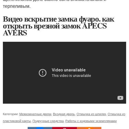
терпеливым.
Видео вскрытие замка фуаро. как
открыть врезной замок APECS
AVERS
Категории:
Межкомнатные двери
,
Входная дверь
,
Отмычка из шпилек
,
Отмычка из
пластиковой карты
,
Подручные средства
,
Работы с кодовыми экземплярами