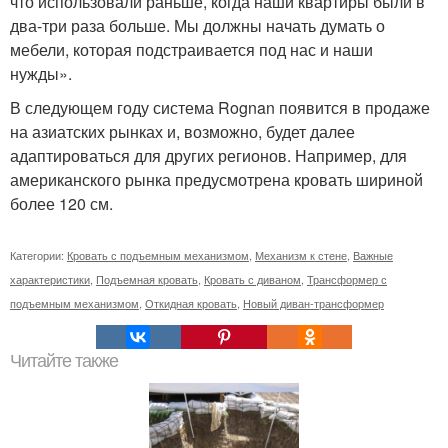
что использовали раньше, когда наши квартиры были в
два-три раза больше. Мы должны начать думать о
мебели, которая подстраивается под нас и наши
нужды».
В следующем году система Rognan появится в продаже
на азиатских рынках и, возможно, будет далее
адаптироваться для других регионов. Например, для
американского рынка предусмотрена кровать шириной
более 120 см.
Категории:
Кровать с подъемным механизмом
,
Механизм к стене
,
Важные
характеристики
,
Подъемная кровать
,
Кровать с диваном
,
Трансформер с
подъемным механизмом
,
Откидная кровать
,
Новый диван-трансформер
Читайте также