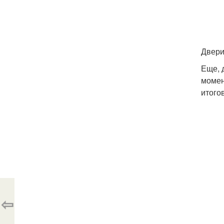
Двери
Еще, 
момен
итого
⇦