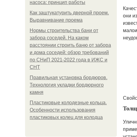
насоса: принцип работы
Качес
Как заштукатурить дверной проем.
они и
Выравнивание проема
извес
малои
Нормы строительства бани от
неудо
забора соседей. На каком
расстоянии строить баню от забора
и дома соседей: обзор требований
по СНиП 2021-2022 года в ИЖС и
СНТ
Правильная установка бордюров.
Технология укладки бордюрного
камня
Свойс
Пластиковые колодезные кольца.
Толщ
Особенности использования
пластиковых колец для колодца
Уличн
приме
устан