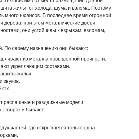
ом. Независимо от места размещения данной
щита жилья от холода, шума и взлома. Поэтому
ть много нюансов. В последнее время огромной
и дерева, при этом металлические двери
ностями, они устойчивы к взрывам, взломам,
й. По своему назначению они бывают:
авливают из металла повышенной прочности.
вают укрепляющим составами.
защиты жилья.
 звуков.
йках.
ют распашные и раздвижные модели
у створок и бывают:
ух частей, где открывается только одна.
орками.