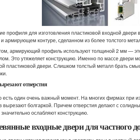
ие профиля для изготовления пластиковой входной двери в
 и армирующем контуре, сделанном из более толстого мета
том, армирующий профиль используют толщиной 2 мм — это
лом. Это утяжеляет конструкцию. Именно по массе двери м
ой пластиковой двери. Слишком толстый металл брать смысл
ки.
ырезают отверстия
о есть один очень важный момент. На многих фирмах при и
в вырезают болгаркой. Причем отверстия делают с солидны
 значительно ослабляют конструкцию.
евянные входные двери для частного д