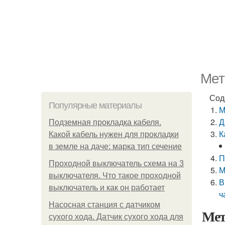
Мет
Сод
Популярные материалы
М
Д
Подземная прокладка кабеля.
К
Какой кабель нужен для прокладки
в земле на даче: марка тип сечение
П
Проходной выключатель схема на 3
М
выключателя. Что такое проходной
В
выключатель и как он работает
ч
Насосная станция с датчиком
Мет
сухого хода. Датчик сухого хода для