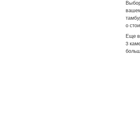
Выбор
вашем
тамбу
о сто
Еще в
3 кам
больш