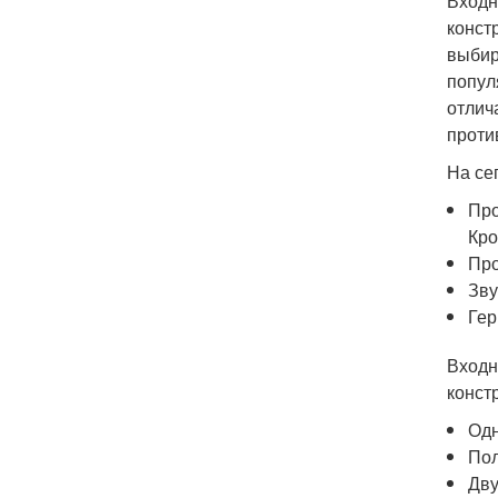
Входн
конст
выбир
попул
отлич
проти
На се
Про
Кро
Про
Зву
Гер
Входн
конст
Одн
Пол
Дву