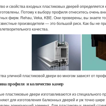
тво и свойства входных пластиковых дверей определяется 
зготовлены. Потому к выбору профиля отнеситесь очень вн
тных фирм. Rehau, Veka, KBE. Они проверены, вы знаете то
звестные производители — это большой риск. Как бы не пр
влетворительного качества.
тва уличной пластиковой двери во многом зависят от проф
ина профиля и количество камер
ые пластиковые двери изготавливаются из специального пр
няют для изготовления балконных дверей и уж точно шире т
овлен армирующий элемент. Для пластиковых дверей ставят