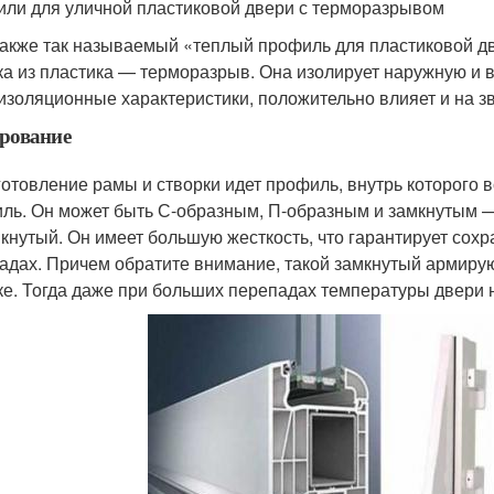
ли для уличной пластиковой двери с терморазрывом
также так называемый «теплый профиль для пластиковой дв
ка из пластика — терморазрыв. Она изолирует наружную и 
изоляционные характеристики, положительно влияет и на з
рование
готовление рамы и створки идет профиль, внутрь которог
ль. Он может быть С-образным, П-образным и замкнутым 
кнутый. Он имеет большую жесткость, что гарантирует со
адах. Причем обратите внимание, такой замкнутый армиру
ке. Тогда даже при больших перепадах температуры двери 