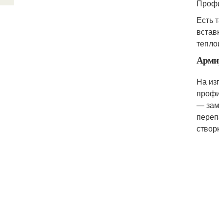
Профи
Есть 
встав
тепло
Арми
На из
профи
— зам
переп
створ