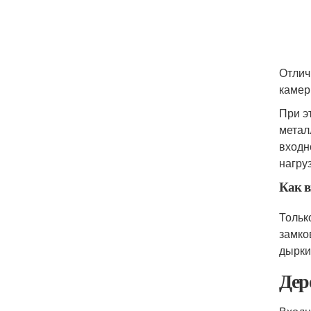
Отлич
камер
При э
метал
входн
нагруз
Как в
Тольк
замко
дырки
Дер