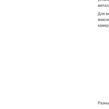
метал
Для м
макси
камер
Разны