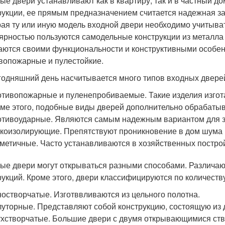
ые двери устанавливают как в квартиру, так и в частный д
рукции, ее прямым предназначением считается надежная за
ая ту или иную модель входной двери необходимо учитыва
ярностью пользуются самодельные конструкции из металла 
аются своими функциональности и конструктивными особен
вопожарные и пулестойкие.
годняшний день насчитывается много типов входных двере
тивопожарные и пуленепробиваемые. Такие изделия изгот
ме этого, подобные виды дверей дополнительно обрабаты
тивоударные. Являются самым надежным вариантом для 
коизолирующие. Препятствуют проникновение в дом шума и
метичные. Часто устанавливаются в хозяйственных постро
ые двери могут открываться разными способами. Различа
рукций. Кроме этого, двери классифицируются по количеств
остворчатые. Изготввливаются из цельного полотна.
уторные. Представляют собой конструкцию, состоящую из дв
хстворчатые. Большие двери с двумя открывающимися ств