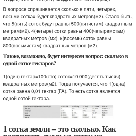
В вопросе спрашивается сколько в пяти, четырех,
восьми сотках будет квадратных метров(м2). Стало быть,
что 5(пять) соток будут равны 500(пятистам) квадратным
метрам(м2). 4(четыре) сотки равны 400(четыремстам)
квадратных метров (м2). 8(восемь) соток равны
800(восьмистам) квадратных метров (м2).
Также, возможно, будет интересен вопрос: сколько в
одной сотке гектаров?
1(один) гектар=100(сто) соток=10 000(десять тысяч)
квадратных метров(м2). Тогда получается, что 1(одна)
сотка равна 0,01 гектар (ГА). То есть сотка является
одной сотой гектара.
1 сотка земли -- это сколько. Как
рассчитать сколько соток на