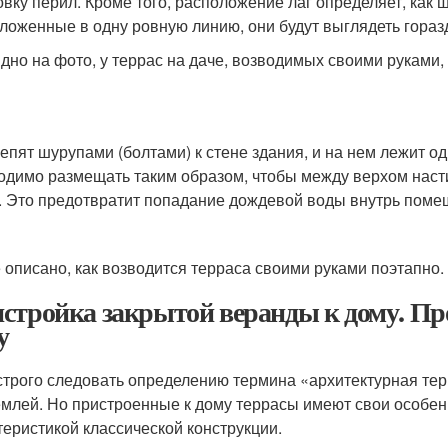
овку перил. Кроме того, расположение лаг определяет, как 
ложенные в одну ровную линию, они будут выглядеть горазд
идно на фото, у террас на даче, возводимых своими руками,
репят шурупами (болтами) к стене здания, и на нем лежит о
одимо размещать таким образом, чтобы между верхом насти
. Это предотвратит попадание дождевой воды внутрь помещ
 описано, как возводится терраса своими руками поэтапно.
стройка закрытой веранды к дому. Пр
у
строго следовать определению термина «архитектурная тер
емлей. Но пристроенные к дому террасы имеют свои особенн
теристикой классической конструкции.