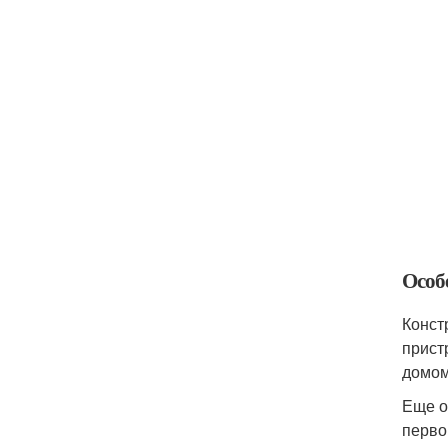
Особ
Конст
прист
домом
Еще о
перво