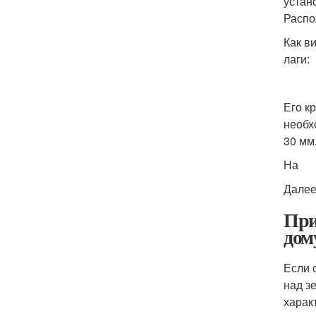
устан
Распо
Как в
лаги:
Его к
необх
30 мм
На
Далее
При
дом
Если 
над з
харак