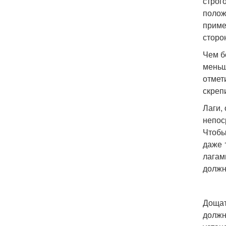
строг
полож
приме
сторо
Чем б
меньш
отмет
скреп
Лаги,
непос
Чтобы
даже 
лагам
должн
Дощат
должн