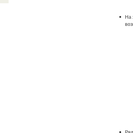
На 
воз
Ряд