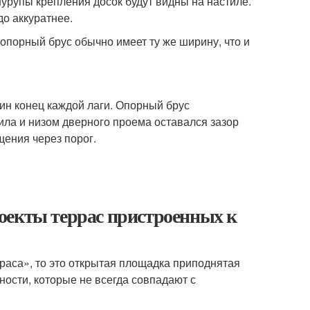
шурупы крепления досок будут видны на настиле.
о аккуратнее.
 опорный брус обычно имеет ту же ширину, что и
дин конец каждой лаги. Опорный брус
ла и низом дверного проема оставался зазор
ения через порог.
оекты террас пристроенных к
раса», то это открытая площадка приподнятая
ости, которые не всегда совпадают с