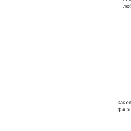
люб
Как о
финан