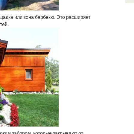
лощадка или зона барбекю. Это расширяет
тей.
оким забором, которые закрывают от