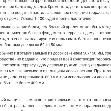
о горизонтально во фронтальной плоскости. Для этого в сл
ите под балки подкладки. Кроме того, до того как построит
нить не дощатый настил, а сплошное покрытие террасы, сле
ну от дома. Уклона 1:100 будет вполне достаточно.
ольше сечение балки, тем больший пролет может быть межд
ее количество блоков фундамента террасы к дому, постро
ить, что если вы планируете использовать балки с попереч
ив болтами две доски 50 х 150 мм.
 обычно изготавливаемые из досок сечением 50×150 мм, сое
редственно к зданию, что придает всей конструкции террас
 построить террасу к дому своими руками, лаги укладывают
1200 мм в зависимости от толщины досок настила. При тол
и не должно превышать 800 мм, при использовании досок 
о быть не более 400 мм.
ый настил — самая верхняя, видимая часть изготавливаемо
ы быть расставлены с одинаковым шагом и параллельно др