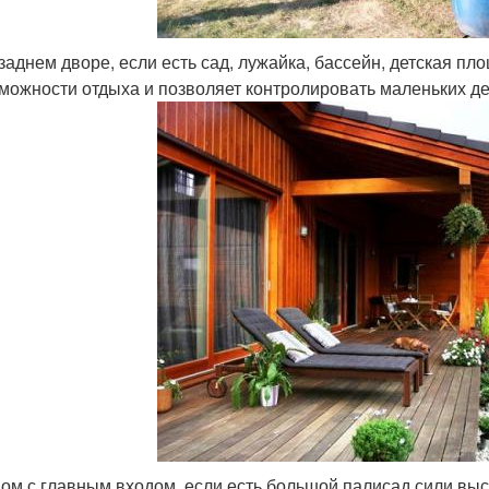
заднем дворе, если есть сад, лужайка, бассейн, детская п
можности отдыха и позволяет контролировать маленьких де
ом с главным входом, если есть большой палисад сили выс