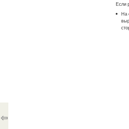
Если 
На 
выр
сто
⇦