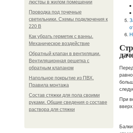
люстры в жилом помещении
Проводка под точечные
светильники. Схемы подключения к
З
220 В
о
Н
Как убрать герметик с ванны.
Механическое воздействие
Стр
дач
Обратный клапан в вентиляции.
Вентиляционная решетка с
Перед
обратным клапаном
равно
Напольное покрытие из ПВХ.
больш
Правила монтажа
следу
Состав стяжки для пола своими
При в
руками. Общие сведения о составе
вверх
раствора для стяжки
Балки