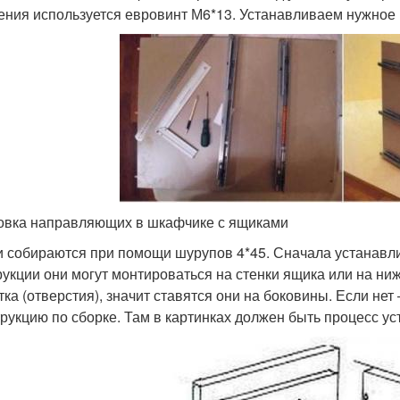
ения используется евровинт М6*13. Устанавливаем нужное
овка направляющих в шкафчике с ящиками
 собираются при помощи шурупов 4*45. Сначала устанавл
рукции они могут монтироваться на стенки ящика или на ни
тка (отверстия), значит ставятся они на боковины. Если не
трукцию по сборке. Там в картинках должен быть процесс ус