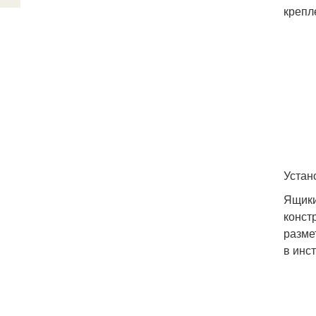
крепл
Устан
Ящики
конст
разме
в инс