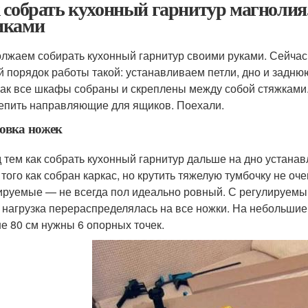
 собрать кухонный гарнитур магноли
иками
лжаем собирать кухонный гарнитур своими руками. Сейча
 порядок работы такой: устанавливаем петли, дно и задню
 как все шкафы собраны и скреплены между собой стяжками
епить направляющие для ящиков. Поехали.
овка ножек
 тем как собрать кухонный гарнитур дальше на дно устана
 того как собран каркас, но крутить тяжелую тумбочку не оч
ируемые — не всегда пол идеально ровный. С регулируемым
 нагрузка перераспределялась на все ножки. На небольшие
е 80 см нужны 6 опорных точек.