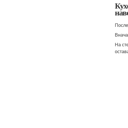
Кух
нав
После
Внача
На ст
остав