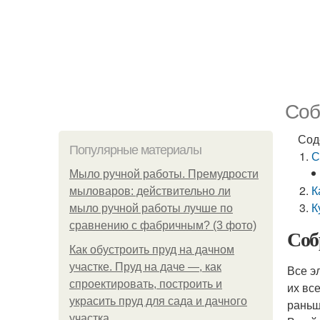
Соб
Сод
Популярные материалы
С
Мыло ручной работы. Премудрости
К
мыловаров: действительно ли
К
мыло ручной работы лучше по
сравнению с фабричным? (3 фото)
Соб
Как обустроить пруд на дачном
участке. Пруд на даче —, как
Все э
спроектировать, построить и
их вс
украсить пруд для сада и дачного
раньш
участка