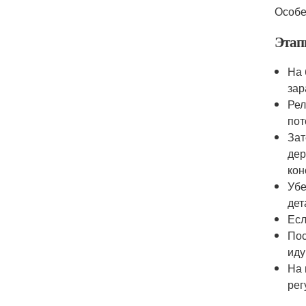
Особе
Этап
На 
зар
Рел
пот
Зат
дер
кон
Убе
дет
Есл
Пос
иду
На 
рег