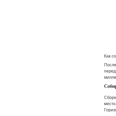
Как с
После
перед
милли
Собир
Сборк
место
Гориз