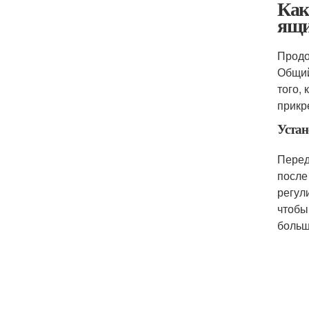
Как
ящ
Продо
Общий
того,
прикр
Устан
Перед
после
регул
чтобы
больш