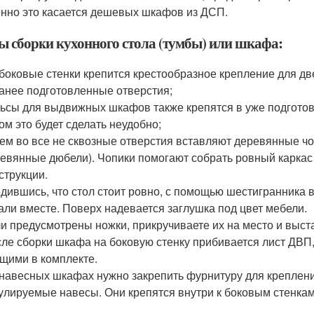
нно это касается дешевых шкафов из ДСП.
ы сборки кухонного стола (тумбы) или шкафа:
боковые стенки крепится крестообразное крепление для дв
анее подготовленные отверстия;
ьсы для выдвижных шкафов также крепятся в уже подготовл
ом это будет сделать неудобно;
ем во все не сквозные отверстия вставляют деревянные чо
евянные дюбели). Чопики помогают собрать ровный каркас 
струкции.
дившись, что стол стоит ровно, с помощью шестигранника 
али вместе. Поверх надевается заглушка под цвет мебели.
и предусмотрены ножки, прикручиваете их на место и выст
ле сборки шкафа на боковую стенку прибивается лист ДВП,
щими в комплекте.
навесных шкафах нужно закрепить фурнитуру для крепления
улируемые навесы. Они крепятся внутри к боковым стенкам