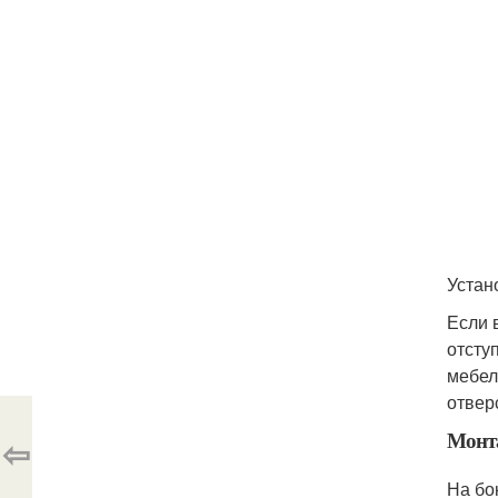
Устан
Если 
отсту
мебел
отвер
Монт
⇦
На бо