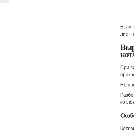
Если 
лист 
Выр
кот
При с
проко
Но пр
Разбе
котло
Особ
Котло