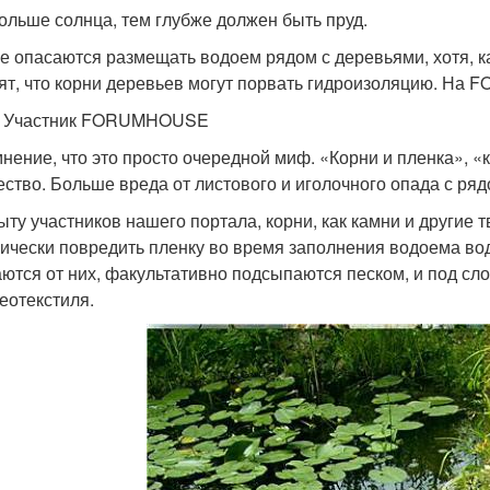
ольше солнца, тем глубже должен быть пруд.
е опасаются размещать водоем рядом с деревьями, хотя, к
ят, что корни деревьев могут порвать гидроизоляцию. На
W Участник FORUMHOUSE
мнение, что это просто очередной миф. «Корни и пленка», «
ество. Больше вреда от листового и иголочного опада с ря
ыту участников нашего портала, корни, как камни и другие 
ически повредить пленку во время заполнения водоема водо
ются от них, факультативно подсыпаются песком, и под сл
геотекстиля.