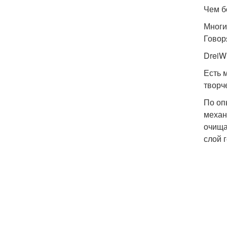
Чем б
Многи
Говор
Drei
Есть 
творч
По оп
механ
очища
слой 