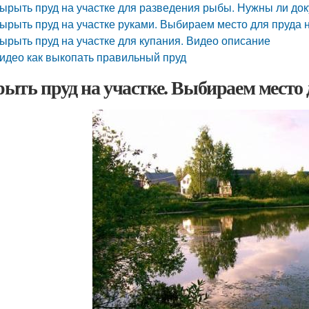
ырыть пруд на участке для разведения рыбы. Нужны ли док
ырыть пруд на участке руками. Выбираем место для пруда 
ырыть пруд на участке для купания. Видео описание
идео как выкопать правильный пруд
ыть пруд на участке. Выбираем место 