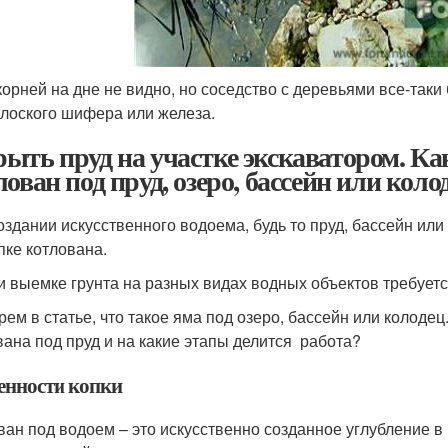
корней на дне не видно, но соседство с деревьями все-таки
плоского шифера или железа.
ыть пруд на участке экскаватором. К
лован под пруд, озеро, бассейн или коло
оздании искусственного водоема, будь то пруд, бассейн или
пке котлована.
и выемке грунта на разных видах водных объектов требуе
рем в статье, что такое яма под озеро, бассейн или колодец
вана под пруд и на какие этапы делится работа?
енности копки
ван под водоем – это искусственно созданное углубление в