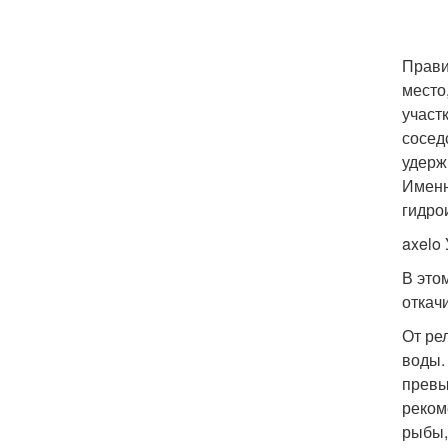
Прави
место
участ
сосед
удерж
Именн
гидро
axel
В это
откач
От ре
воды.
превы
реком
рыбы,