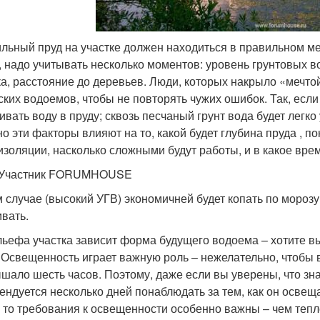
льный пруд на участке должен находиться в правильном мес
, надо учитывать несколько моментов: уровень грунтовых в
ка, расстояние до деревьев. Люди, которых накрыло «мечтой
ских водоемов, чтобы не повторять чужих ошибок. Так, если
ивать воду в пруду; сквозь песчаный грунт вода будет легко
о эти факторы влияют на то, какой будет глубина пруда , п
изоляции, насколько сложными будут работы, и в какое врем
o Участник FORUMHOUSE
м случае (высокий УГВ) экономичней будет копать по морозу,
ивать.
льефа участка зависит форма будущего водоема – хотите в
 Освещенность играет важную роль – нежелательно, чтобы
шало шесть часов. Поэтому, даже если вы уверены, что знае
ендуется несколько дней понаблюдать за тем, как он освещ
 то требования к освещенности особенно важны – чем тепле