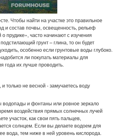
те. Чтобы найти на участке это правильное
од и состав почвы, освещенность, рельеф
 о прудике», часто начинают с изучения
 подстилающий грунт – глина, то он будет
 уходить, особенно если грунтовые воды глубоко.
онадобится ли покупать материалы для
я года их лучше проводить.
 и только не весной - замучаетесь воду
ы водопады и фонтаны или ровное зеркало
 время воздействия прямых солнечных лучей
те участок, как свои пять пальцев,
ается солнцем. Если вы делаете водоем для
е вода, тем ниже в ней уровень кислорода.