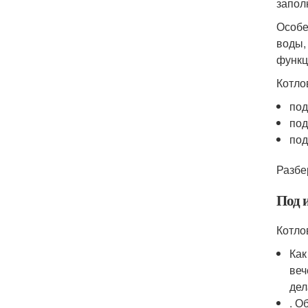
запол
Особе
воды,
функц
Котло
под
под
под
Разбе
Под 
Котло
Как
веч
дел
. О