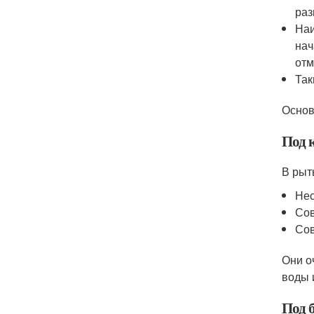
раз
Наи
нач
отм
Так
Основ
Под 
В рыт
Не
Со
Со
Они о
воды 
Под 