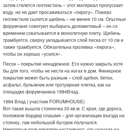
затем стелется геотекстиль – этот материал пропускает
воду, но не дает просаживаться «пирогу». Поверх
геотекстиля сыпется щебень – не менее 10 см. Опытные
форумчане советуют выбирать доломитовый – он со
временем схватывается в монолитную плиту. Щебень
трамбуется, сверху укладывается слой песка от 10 см и
также трамбуется. Обязательна проливка «пирога»,
чтобы он хорошо «уселся».
Песок – покрытие ненадежное. Его нужно закрыть хотя
бы для того, чтобы не нести на ногах в дом. Финишное
покрытие может быть разным – слой щебня, бетон,
асфальт, булыжник или тротуарная плитка, как на
площадке форумчанина 1984Влад .
1984 Влад ( участник FORUMHOUSE)
Вот такая вышла стояночка 33 кв.м. С края, где дорога,
положили бордюр плашмя – для организации въезда на
стоянку, там небольшой бугорок получался.
Некоторые пользователи настаивают, что сначала на