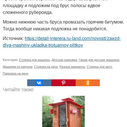
площадку и подложим под брус полосы вдвое
сложенного рубероида.
Можно нижнюю часть бруса промазать горячим битумом.
Тогда вообще никакая подложка не понадобится.
Источник:
https://detali-interera.ru-land.com/novosti/zaezd-
dlya-mashiny-ukladka-trotuarnoy-plitkoy
Категории:
Стоянка для машины
,
Детская парковка
,
Гараж для детских машинок
,
Машинки из картона
,
Стоянка на даче
,
Разные варианты
,
Стоянка для авто
,
Парковка на даче
Читайте также