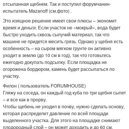
отсыпанная щебнем. Так и поступил форумчанин-
испытатель Mazanoff (см.фото) .
Это изящное решение имеет свои плюсы – экономит
время и деньги. Если участок не «мокрый», вода будет
быстро уходить сквозь сыпучий материал, так что
машине не придется месить грязь. Однако у щебня есть
особенность – на сыром мягком грунте он активно
уходит в землю (до 10 см в год), так что готовьтесь
ежегодно докупать подсыпку. Если площадка не
огорожена бордюром, камень будет рассыпаться по
участку.
Филон ( пользователь FORUMHOUSE)
Гляжу на соседа, он каждый год куба по три щебня сыпет
– и все как в прорву.
Чтобы щебень не уходил в почву, нужно сделать основу,
которая распределит давление по всей площади
выделенного участка. Для этого на площадке снимают
плодородный слой – он может доходить и до 60 см,