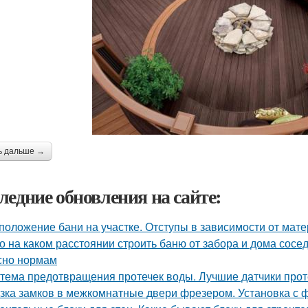
ь дальше →
ледние обновления на сайте:
положение бани на участке. Отступы в зависимости от мат
о на каком расстоянии строить баню от забора и дома сосе
сно нормам
тема предотвращения протечек воды. Лучшие датчики проте
зка замков в межкомнатные двери фрезером. Установка с 