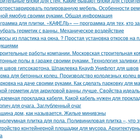
оительные блоки для стен. Какие бывают блоки для строите
 отреставрировать полированную мебель. Особенности рем
ной ямобур своими руками. Общая информация
грамма для плитки. «КАФЕЛЬ» — программа для тех, кто з
 убрать герметик с ванны. Механическое воздействие
косы из пластика на окна. ? Простая установка откосов на
укциями
роительные работы компании. Московская строительная ком
тонные полы в гараже своими руками. Технология заливки 
я швов гипсокартона. Шпаклевка Кнауф Унифлот для швов
рма для бетонных колец. Производство колодезных колец в
рковка на даче своими руками. Как сделать парковку для 
кой герметик для акриловой ванны лучше. Свойства идеаль
дземная прокладка кабеля. Какой кабель нужен для проклад
рпич для очага. Заглубленный очаг
шина дом, как называется. Жилые минивэны
нолеумная плитка для пола. Поливиниловая плитка –, что э
тройство контейнерной площадки для мусора. Архитектурн
а