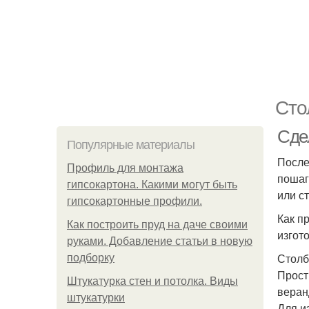
Сто
Сде
Популярные материалы
После
Профиль для монтажа
пошаг
гипсокартона. Какими могут быть
или с
гипсокартонные профили.
Как п
Как построить пруд на даче своими
изгот
руками. Добавление статьи в новую
Столб
подборку
Прост
Штукатурка стен и потолка. Виды
веран
штукатурки
Для и