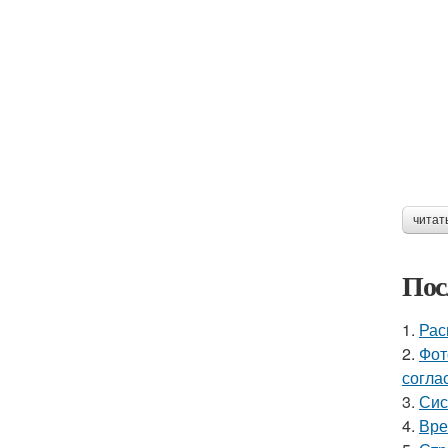
читат
Пос
1.
Рас
2.
Фот
согла
3.
Сис
4.
Вре