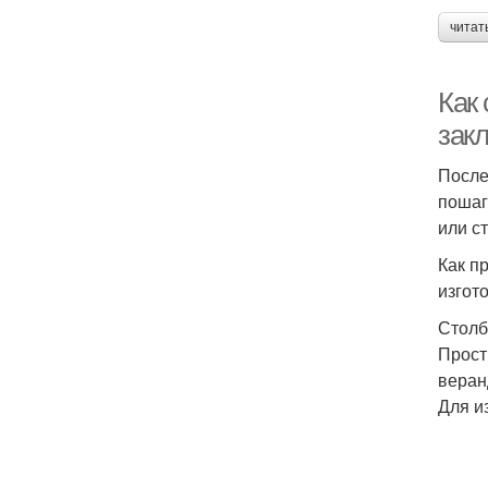
читат
Как
зак
После
пошаг
или с
Как п
изгот
Столб
Прост
веран
Для и