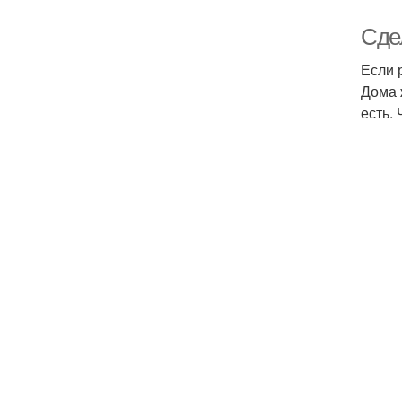
Сде
Если 
Дома 
есть. 