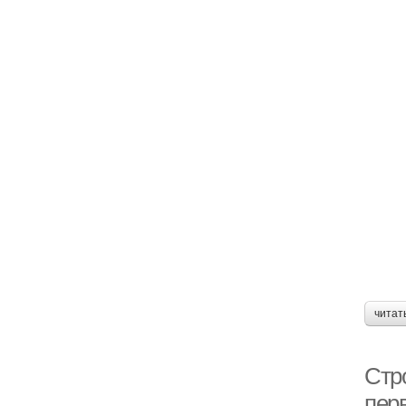
читат
Стр
пер