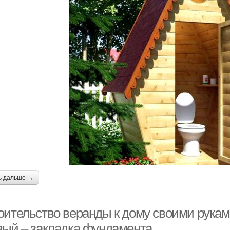
ь дальше →
оительство веранды к дому своими рукам
вый – закладка фундамента