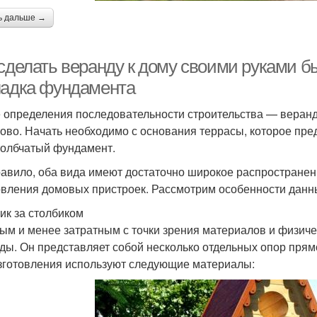
ь дальше →
 сделать веранду к дому своими руками б
ладка фундамента
 определения последовательности строительства — веранд
ово. Начать необходимо с основания террасы, которое пр
толбчатый фундамент.
равило, оба вида имеют достаточно широкое распростране
овления домовых пристроек. Рассмотрим особенности данн
ик за столбиком
ым и менее затратным с точки зрения материалов и физич
ды. Он представляет собой несколько отдельных опор прямо
зготовления используют следующие материалы: