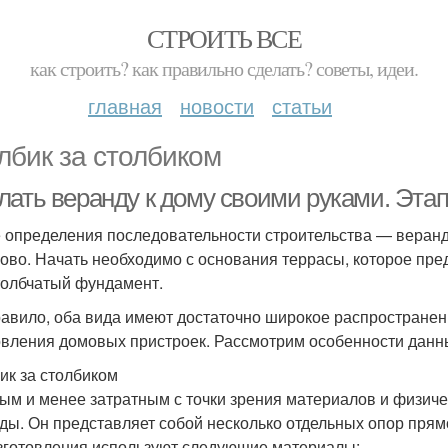
СТРОИТЬ ВСЕ
как строить? как правильно сделать? советы, идеи.
главная
новости
статьи
лбик за столбиком
лать веранду к дому своими руками. Эта
 определения последовательности строительства — веранд
ово. Начать необходимо с основания террасы, которое пр
толбчатый фундамент.
равило, оба вида имеют достаточно широкое распростране
овления домовых пристроек. Рассмотрим особенности данн
ик за столбиком
ым и менее затратным с точки зрения материалов и физич
ды. Он представляет собой несколько отдельных опор прямо
зготовления используют следующие материалы: