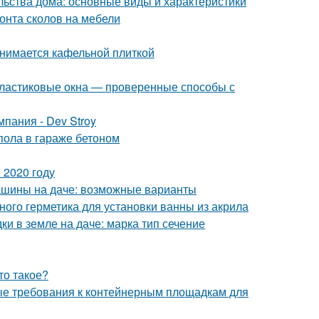
льства дома: основные виды и характеристики
онта сколов на мебели
анимается кафельной плиткой
 пластиковые окна — проверенные способы с
пания - Dev Stroy
пола в гараже бетоном
 2020 году
машины на даче: возможные варианты
ного герметика для установки ванны из акрила
ки в земле на даче: марка тип сечение
то такое?
ые требования к контейнерным площадкам для