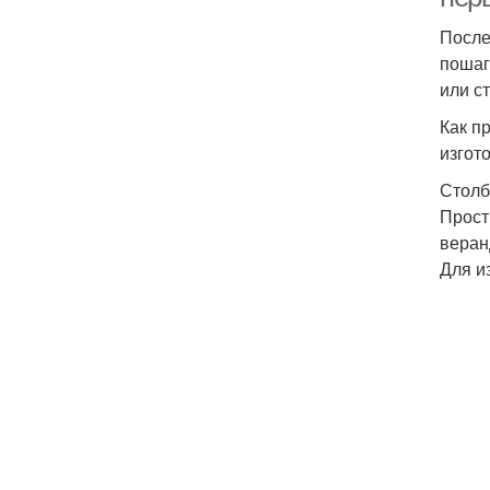
После
пошаг
или с
Как п
изгот
Столб
Прост
веран
Для и