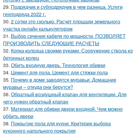
29.
Подрядчик и субподрядчик в чем разница. Услуги
генподряда 2022 г.
30.
2 сотки это сколько. Расчет площади земельного
участка онлайн калькулятором
31.
Выбор сечения кабеля по мощности. ПОЗВОЛЯЕТ
ПРОИЗВОДИТЬ СЛЕДУЮЩИЕ РАСЧЕТЫ
32.
Копка колодца своими руками. Сооружение ствола из
бетонных колец
33.
Обить входную дверь. Технология обивки
34.
Цемент для пола. Цемент для стяжки пола
35.
Почему в доме заводятся муравьи. Домашние
муравьи – откуда они берутся?
36.
Обратный воздушный клапан для вентиляции. Для
чего нужен обратный клапан
37.
Материал для обивки двери входной. Чем можно
оббить двери
38.
Покрытие пола для кухни. Критерии выбора
кухонного напольного покрытия