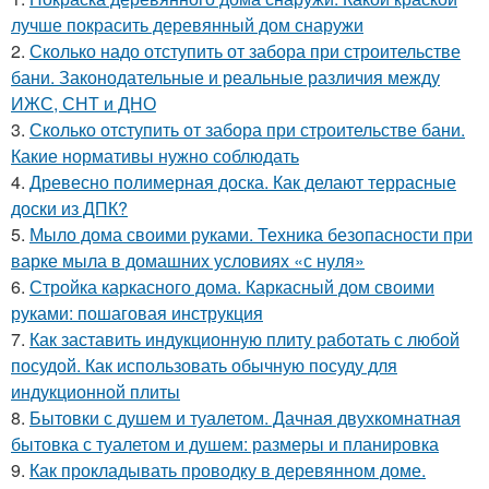
лучше покрасить деревянный дом снаружи
2.
Сколько надо отступить от забора при строительстве
бани. Законодательные и реальные различия между
ИЖС, СНТ и ДНО
3.
Сколько отступить от забора при строительстве бани.
Какие нормативы нужно соблюдать
4.
Древесно полимерная доска. Как делают террасные
доски из ДПК?
5.
Мыло дома своими руками. Техника безопасности при
варке мыла в домашних условиях «с нуля»
6.
Стройка каркасного дома. Каркасный дом своими
руками: пошаговая инструкция
7.
Как заставить индукционную плиту работать с любой
посудой. Как использовать обычную посуду для
индукционной плиты
8.
Бытовки с душем и туалетом. Дачная двухкомнатная
бытовка с туалетом и душем: размеры и планировка
9.
Как прокладывать проводку в деревянном доме.