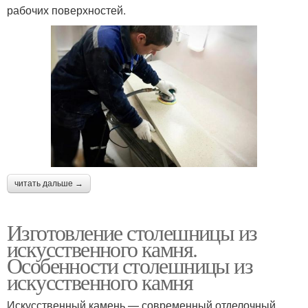
рабочих поверхностей.
Столешница из
Столешницы из
натурального камня
натурального камня
Цены на столешницы
Натуральный камень
читать дальше →
Руки из искусственного
Влагостойкие
камня
столешницы
Изготовление столешницы из
искусственного камня.
Особенности столешницы из
искусственного камня
Деревянные
Столешницы для
столешницы
ванных комнат
Искусственный камень — современный отделочный