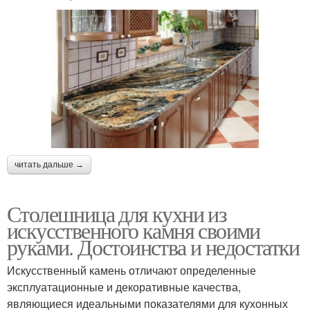
Мраморная столешница
мрамора
Кухонная столешница
Жидкий камень
Изделия из
Столешницы из разных
искусственного камня
типов
читать дальше →
Столешница для кухни из
Столешница из
искусственного камня своими
Столешница из плитки
керамогранита
руками. Достоинства и недостатки
Искусственный камень отличают определенные
эксплуатационные и декоративные качества,
Столешница из кварца
Столешницы из кварца
являющиеся идеальными показателями для кухонных