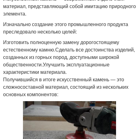
материал, представляющий собой имитацию природного
элемента.
Столешница для ванной
Столешница под
Изначально создание этого промышленного продукта
комнаты
раковину
преследовало несколько целей:
Изготовить полноценную замену дорогостоящему
естественному камню.Сделать все достоинства изделий,
Камень для
Столешница под
созданных из горных пород, доступными широкой
столешницы
умывальник
общественности.Улучшить эксплуатационные
характеристики материала.
Получившийся в итоге искусственный камень — это
сложносоставной материал, состоящий из нескольких
основных компонентов: