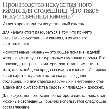
Производство искусственного
Столешница из
Искусственные камни
камня для столешниц. Что такое
искусственного камня
искусственный камень?
Из чего производится искусственный камень
Акриловый камень
Столешницы из камня
Для начала стоит разобраться в том, что принято
называть искусственным камнем, и из чего его
изготавливают.
Искусственный камень — это общее понятие изделий,
Акриловые
Столешницы из акрила
которые имитируют натуральные каменные породы. Его
столешницы
производят из разных материалов, в зависимости от
того, для какой цели предназначается изделие. И широко
используют его далеко не только для создания
Столешница из
столешниц, но для отделки наружных и внутренних стен,
Столешница для кухни
пенополистирола
а даже для обустройства садовых площадок и дорожек.
Для искусственного камня, из которого изготавливаются
кухонные столешницы, обычно используется следующие
составляющие:
Столешница из