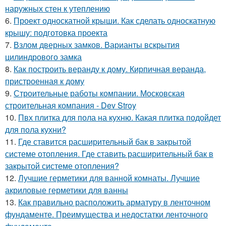
наружных стен к утеплению
6.
Проект односкатной крыши. Как сделать односкатную
крышу: подготовка проекта
7.
Взлом дверных замков. Варианты вскрытия
цилиндрового замка
8.
Как построить веранду к дому. Кирпичная веранда,
пристроенная к дому
9.
Строительные работы компании. Московская
строительная компания - Dev Stroy
10.
Пвх плитка для пола на кухню. Какая плитка подойдет
для пола кухни?
11.
Где ставится расширительный бак в закрытой
системе отопления. Где ставить расширительный бак в
закрытой системе отопления?
12.
Лучшие герметики для ванной комнаты. Лучшие
акриловые герметики для ванны
13.
Как правильно расположить арматуру в ленточном
фундаменте. Преимущества и недостатки ленточного