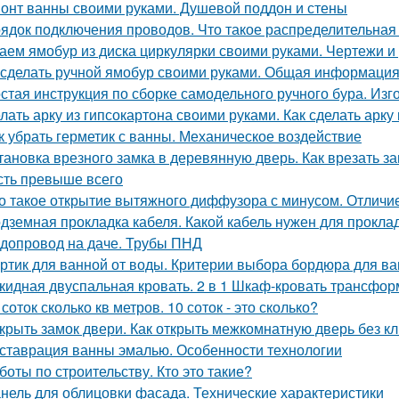
онт ванны своими руками. Душевой поддон и стены
ядок подключения проводов. Что такое распределительная
аем ямобур из диска циркулярки своими руками. Чертежи 
 сделать ручной ямобур своими руками. Общая информаци
стая инструкция по сборке самодельного ручного бура. Изг
лать арку из гипсокартона своими руками. Как сделать арку
к убрать герметик с ванны. Механическое воздействие
тановка врезного замка в деревянную дверь. Как врезать за
сть превыше всего
о такое открытие вытяжного диффузора с минусом. Отличи
дземная прокладка кабеля. Какой кабель нужен для проклад
допровод на даче. Трубы ПНД
ртик для ванной от воды. Критерии выбора бордюра для в
кидная двуспальная кровать. 2 в 1 Шкаф-кровать трансформ
 соток сколько кв метров. 10 соток - это сколько?
крыть замок двери. Как открыть межкомнатную дверь без к
ставрация ванны эмалью. Особенности технологии
боты по строительству. Кто это такие?
нель для облицовки фасада. Технические характеристики