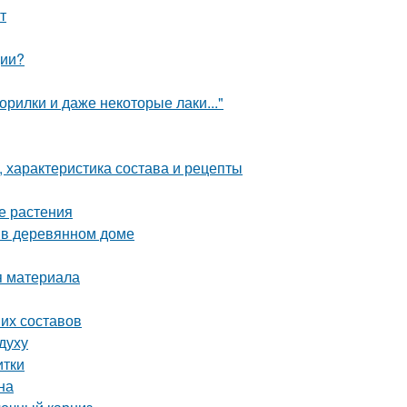
т
ции?
орилки и даже некоторые лаки..."
 характеристика состава и рецепты
е растения
ы в деревянном доме
я материала
ших составов
духу
итки
на