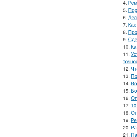
4.
Рем
5.
Пор
6.
Дел
7.
Как
8.
Про
9.
Сде
10.
Ка
11.
Ус
точно
12.
Чт
13.
По
14.
Во
15.
Бо
16.
От
17.
10
18.
От
19.
Ре
20.
Ра
21.
Па