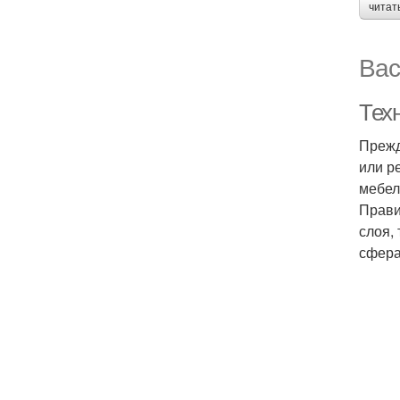
читат
Вас
Тех
Прежд
или р
мебел
Прави
слоя,
сфера