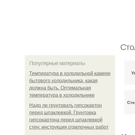
Сто
Популярные материалы
У
Температура в холодильной камере
бытового холодильника, какая
должна быть. Оптимальная
температура в холодильнике
Сте
Надо ли грунтовать гипсокартон
перед шпаклевкой. Грунтовка
гипсокартона перед шпаклевкой
стен: инструкция отделочных работ