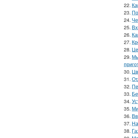
22.
Ка
23.
По
24.
Че
25.
Вх
26.
Ка
27.
Кр
28.
Це
29.
Мы
приго
30.
Цв
31.
От
32.
Пе
33.
Бе
34.
Ус
35.
Ми
36.
Вв
37.
На
38.
Га