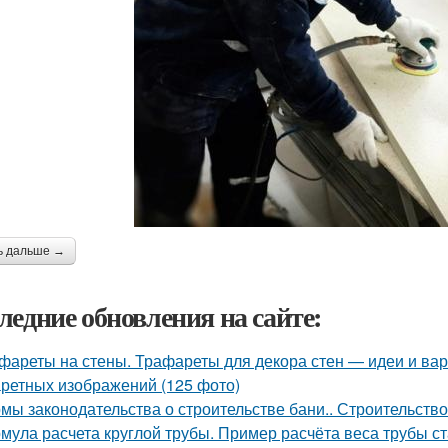
ь дальше →
ледние обновления на сайте:
фареты на стены. Трафареты для декора стен — идеи и ва
ретных изображений (125 фото)
мы законодательства о строительстве бани.. Строительство
мула расчета круглой трубы. Пример расчёта веса трубы ст