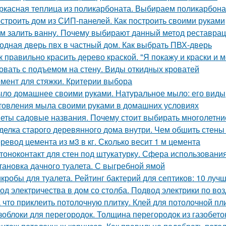
ркасная теплица из поликарбоната. Выбираем поликарбона
строить дом из СИП-панелей. Как построить своими руками
м залить ванну. Почему выбирают данный метод реставра
одная дверь пвх в частный дом. Как выбрать ПВХ-дверь
к правильно красить дерево краской. "Я покажу и краски и м
овать с подъемом на стену. Виды откидных кроватей
мент для стяжки. Критерии выбора
ло домашнее своими руками. Натуральное мыло: его виды,
товления мыла своими руками в домашних условиях
еты садовые названия. Почему стоит выбирать многолетни
делка старого деревянного дома внутри. Чем обшить стен
ревод цемента из м3 в кг. Сколько весит 1 м цемента
тоноконтакт для стен под штукатурку. Сфера использовани
тановка дачного туалета. С выгребной ямой
кробы для туалета. Рейтинг бактерий для септиков: 10 луч
од электричества в дом со столба. Подвод электрики по воз
 что приклеить потолочную плитку. Клей для потолочной пл
зоблоки для перегородок. Толщина перегородок из газобето