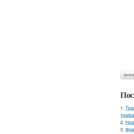
читат
Пос
1.
Тра
трафа
2.
Нор
3.
Фор