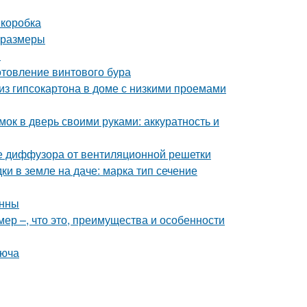
 коробка
и размеры
я
отовление винтового бура
 из гипсокартона в доме с низкими проемами
мок в дверь своими руками: аккуратность и
е диффузора от вентиляционной решетки
ки в земле на даче: марка тип сечение
анны
ер –, что это, преимущества и особенности
люча