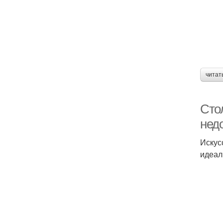
читат
Сто
нед
Искус
идеал