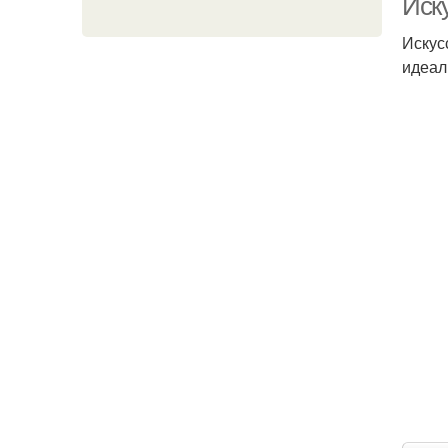
Иск
Искус
идеал