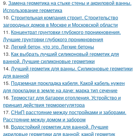
9.
Замена герметика на стыке стены и акриловой ванны.
Использование герметика
10.
Строительная компания строит. Строительство
загородных домов в Москве и Московской области
11.
Концентрат грунтовки глубокого проникновения.
Лучшие грунтовки глубокого проникновения
12.
Легкий бетон, что это. Легкие бетоны
13.
Как выбрать лучший силиконовый герметик для
ванной. Лучшие силиконовые герметики
14.
Лучший герметик для ванны. Силиконовые герметики
для ванной
15.
Подземная прокладка кабеля. Какой кабель нужен
для прокладки в земле на даче: марка тип сечение
16.
Термостат для батареи отопления. Устройство и
принцип действия терморегулятора
17.
СНиП расстояние между постройками и заборами.
Расстояние между домом и забором
18.
Водостойкий герметик для ванной. Лучшие
акриловые герметики для ванной: какой герметик