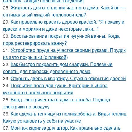
баллону. Общие полезные сведения
28.
Жидкость для отопления частного дома. Какой он —
оптимальный жидкий теплоноситель?
29.
Как правильно красить дерево краской. "Я покажу и
краски и морилки и даже некоторые лаки..."
30.
Восстановление покрытия чугунной ванны. Когда
пора реставрировать ванну?
31.
Устройство пруда на участке своими руками. Прудик
из авто покрышки (с пленкой)
32.
Как быстро покрасить дом снаружи. Полезные
советы для покраски деревянного дома
33.
Открыть дверь в квартиру. Служба открытия дверей
34.
Покрытие пола для кухни. Критерии выбора
кухонного напольного покрытия
35.
Ввод электричества в дом со столба. Подвод
электрики по воздуху
36.
Как сделать теплицу из поликарбоната. Виды теплиц.
Какую установить у себя на участке
37.
Монтаж карниза для штор. Как правильно сделать