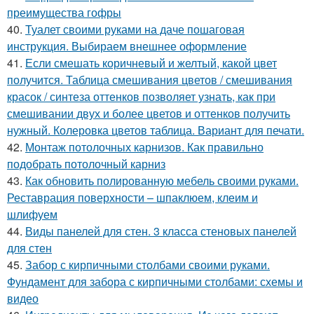
преимущества гофры
40.
Туалет своими руками на даче пошаговая
инструкция. Выбираем внешнее оформление
41.
Если смешать коричневый и желтый, какой цвет
получится. Таблица смешивания цветов / смешивания
красок / синтеза оттенков позволяет узнать, как при
смешивании двух и более цветов и оттенков получить
нужный. Колеровка цветов таблица. Вариант для печати.
42.
Монтаж потолочных карнизов. Как правильно
подобрать потолочный карниз
43.
Как обновить полированную мебель своими руками.
Реставрация поверхности – шпаклюем, клеим и
шлифуем
44.
Виды панелей для стен. 3 класса стеновых панелей
для стен
45.
Забор с кирпичными столбами своими руками.
Фундамент для забора с кирпичными столбами: схемы и
видео