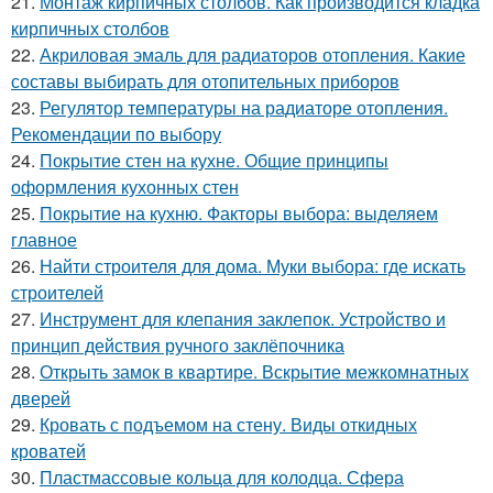
21.
Монтаж кирпичных столбов. Как производится кладка
кирпичных столбов
22.
Акриловая эмаль для радиаторов отопления. Какие
составы выбирать для отопительных приборов
23.
Регулятор температуры на радиаторе отопления.
Рекомендации по выбору
24.
Покрытие стен на кухне. Общие принципы
оформления кухонных стен
25.
Покрытие на кухню. Факторы выбора: выделяем
главное
26.
Найти строителя для дома. Муки выбора: где искать
строителей
27.
Инструмент для клепания заклепок. Устройство и
принцип действия ручного заклёпочника
28.
Открыть замок в квартире. Вскрытие межкомнатных
дверей
29.
Кровать с подъемом на стену. Виды откидных
кроватей
30.
Пластмассовые кольца для колодца. Сфера