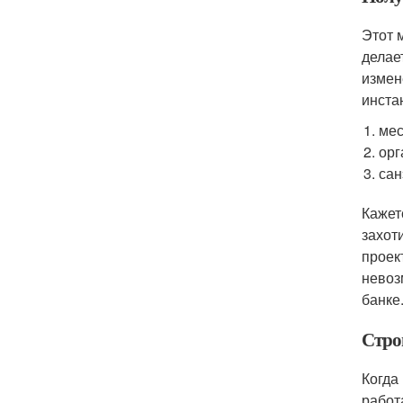
Этот 
делае
измен
инста
мес
орг
сан
Кажет
захот
проек
невоз
банке
Стро
Когда
работ