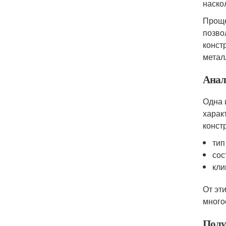
наско
Проще
позво
конст
метал
Анал
Одна 
харак
конст
тип
сос
кли
От эт
много
Полу