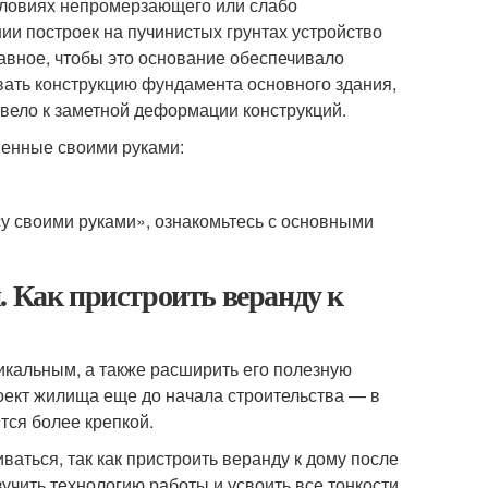
условиях непромерзающего или слабо
ии построек на пучинистых грунтах устройство
авное, чтобы это основание обеспечивало
ывать конструкцию фундамента основного здания,
вело к заметной деформации конструкций.
ненные своими руками:
су своими руками», ознакомьтесь с основными
. Как пристроить веранду к
икальным, а также расширить его полезную
роект жилища еще до начала строительства — в
тся более крепкой.
ваться, так как пристроить веранду к дому после
чить технологию работы и усвоить все тонкости