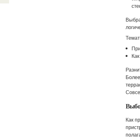
сте
Выбра
логич
Темат
При
Как
Разни
Более
терра
Совсе
Выбо
Как п
прист
полаг