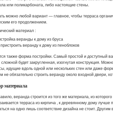
кла или поликарбоната, либо настоящие стены.
ть можно любой вариант — главное, чтобы терраса органич
еским его продолжением.
ический материал :
стройка веранды к дому из бруса
 пристроить веранду к дому из пеноблоков
тся также форма постройки. Самый простой и доступный в
 сложной будет закругленная, изогнутая конструкция. Можн
сы, идущие вдоль одной или нескольких стен или даже фор
м не обязательно строить веранду около входной двери, х
р материала
равило, веранда строится из того же материала, из которог
раивается терраса из кирпича , к деревянному дому лучше 
аться на одно лишь соответствие дизайна не стоит. Другим 