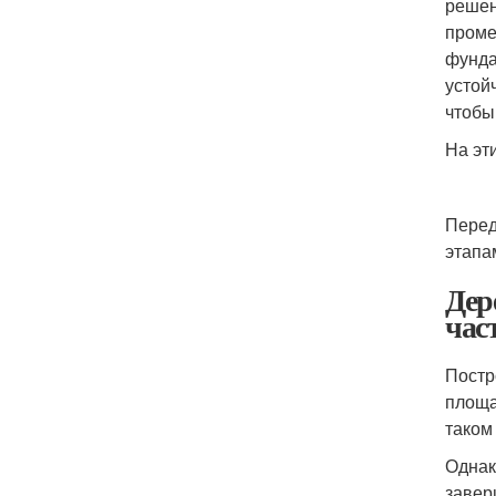
решен
проме
фунда
устой
чтобы
На эт
Перед
этапа
Дер
час
Постр
площа
таком
Однак
завер