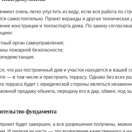
момент очень легко упустить из виду, если вся работа по ст
тся самостоятельно. Проект веранды и другая техническая
ение конструкции и техпаспорта дома. По закону согласов
нциях:
тный орган самоуправления;
аны пожарной безопасности;
эпидемстанция.
ся, что раз построенный дом и участок находятся в вашей с
ите — в том числе и пристроить террасу. Однако без всех 
та терраса будет с юридической стороны являться незаконн
можной продажу объекта, передачу его в дар, обмен; под за
.
ительство фундамента
 проект будет завершен, а все разрешения получены, можно
ам. И первая их часть — это возведение качественного и на