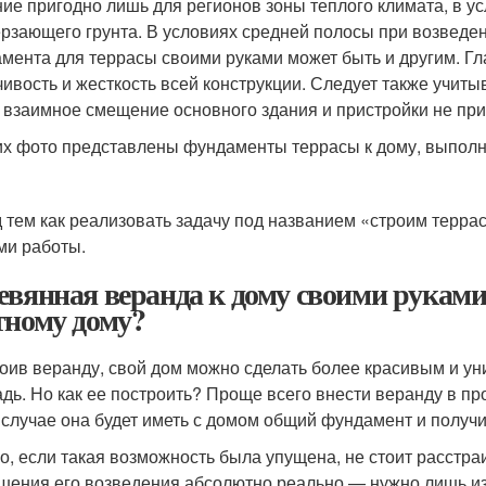
ие пригодно лишь для регионов зоны теплого климата, в 
рзающего грунта. В условиях средней полосы при возведен
мента для террасы своими руками может быть и другим. Гл
чивость и жесткость всей конструкции. Следует также учит
 взаимное смещение основного здания и пристройки не при
их фото представлены фундаменты террасы к дому, выпол
 тем как реализовать задачу под названием «строим терра
ми работы.
евянная веранда к дому своими руками
тному дому?
оив веранду, свой дом можно сделать более красивым и ун
дь. Но как ее построить? Проще всего внести веранду в п
 случае она будет иметь с домом общий фундамент и получи
о, если такая возможность была упущена, не стоит расстраи
шения его возведения абсолютно реально — нужно лишь изу