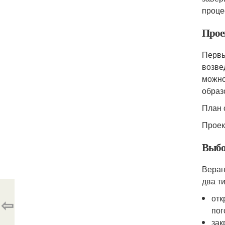
проце
Прое
Первы
возве
можно
образ
План 
Проек
Выбо
Веран
два ти
отк
⇦
пог
зак