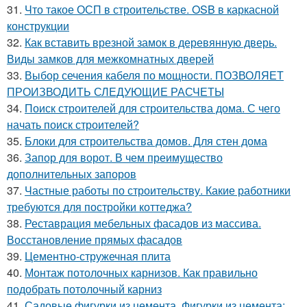
31.
Что такое ОСП в строительстве. OSB в каркасной
конструкции
32.
Как вставить врезной замок в деревянную дверь.
Виды замков для межкомнатных дверей
33.
Выбор сечения кабеля по мощности. ПОЗВОЛЯЕТ
ПРОИЗВОДИТЬ СЛЕДУЮЩИЕ РАСЧЕТЫ
34.
Поиск строителей для строительства дома. С чего
начать поиск строителей?
35.
Блоки для строительства домов. Для стен дома
36.
Запор для ворот. В чем преимущество
дополнительных запоров
37.
Частные работы по строительству. Какие работники
требуются для постройки коттеджа?
38.
Реставрация мебельных фасадов из массива.
Восстановление прямых фасадов
39.
Цементно-стружечная плита
40.
Монтаж потолочных карнизов. Как правильно
подобрать потолочный карниз
41.
Садовые фигурки из цемента. Фигурки из цемента: