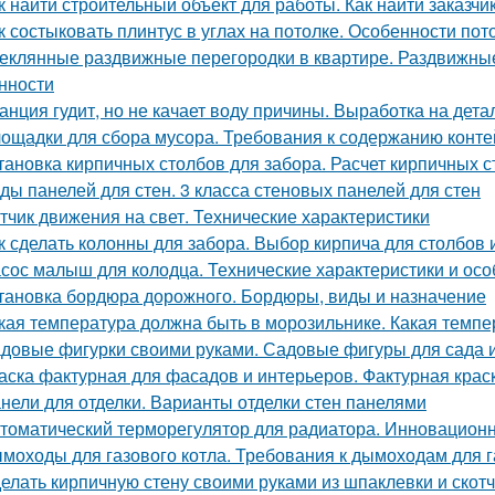
к найти строительный объект для работы. Как найти заказчик
к состыковать плинтус в углах на потолке. Особенности по
еклянные раздвижные перегородки в квартире. Раздвижные 
нности
анция гудит, но не качает воду причины. Выработка на дет
ощадки для сбора мусора. Требования к содержанию конт
тановка кирпичных столбов для забора. Расчет кирпичных 
ды панелей для стен. 3 класса стеновых панелей для стен
тчик движения на свет. Технические характеристики
к сделать колонны для забора. Выбор кирпича для столбов 
сос малыш для колодца. Технические характеристики и ос
тановка бордюра дорожного. Бордюры, виды и назначение
кая температура должна быть в морозильнике. Какая темп
довые фигурки своими руками. Садовые фигуры для сада и
аска фактурная для фасадов и интерьеров. Фактурная крас
нели для отделки. Варианты отделки стен панелями
томатический терморегулятор для радиатора. Инновацион
моходы для газового котла. Требования к дымоходам для г
елать кирпичную стену своими руками из шпаклевки и скотч