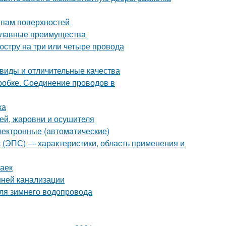
ипам поверхностей
 главные преимущества
стру на три или четыре провода
виды и отличительные качества
робке. Соединение проводов в
ка
ей, жаровни и осушителя
лектронные (автоматические)
с (ЭПС) — характеристики, область применения и
заек
нней канализации
для зимнего водопровода