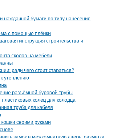
и наждачной бумаги по типу нанесения
оёма с помощью плёнки
шаговая инструкция строительства и
онта сколов на мебели
ванны
ции: ради чего стоит стараться?
 к утеплению
ина
жение разъёмной буровой трубы
 пластиковых колец для колодца
нная труба для кабеля
м
ля кошки своими руками
основе
авить замок в межкомнатную дверь: разметка