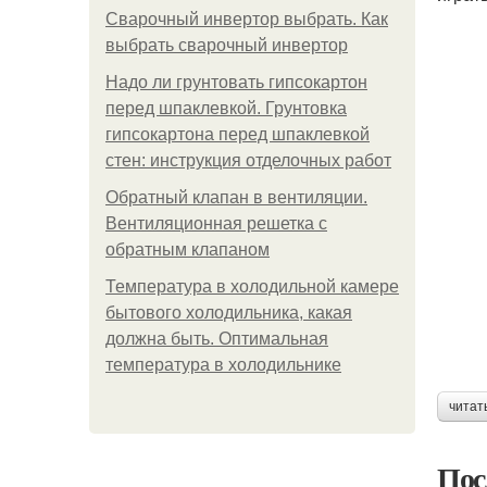
Сварочный инвертор выбрать. Как
выбрать сварочный инвертор
Надо ли грунтовать гипсокартон
перед шпаклевкой. Грунтовка
гипсокартона перед шпаклевкой
стен: инструкция отделочных работ
Обратный клапан в вентиляции.
Вентиляционная решетка с
обратным клапаном
Температура в холодильной камере
бытового холодильника, какая
должна быть. Оптимальная
температура в холодильнике
читат
Пос