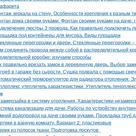
рафарета
нтаж зеркала на стену. Особенности крепления к разным т
нтан дома своими руками. Фонтан своими руками на даче:
дключение люстры 3 провода. Как правильно подключить лю
ощадка под контейнеры для мусора. Виды площадок
еклянные перегородки и двери. Стеклянные перегородки – 
м соединить провода между собой в распределительной ко
еделительной коробке: изучаем способы
к правильно врезать замок в деревянную дверь. Выбор зам
греб в гараже без сырости. Сушка подвала с помощью свеч
томатический терморегулятор для радиатора отопления. Э
плоплекс утеплитель характеристики. Утеплитель пеноплек
аж
замерзайка в систему отопления. Характеристики незамер
стема канализации для дачи. Работы по устройству внутре
мний водопровод на даче своими руками. Прокладка труб 
ртики в ванную комнату. Вариант 2: пластиковые
врик из полосок ткани. Подготовка лоскутов