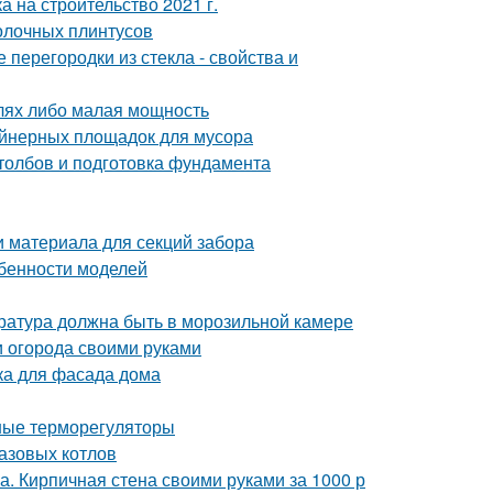
а на строительство 2021 г.
толочных плинтусов
перегородки из стекла - свойства и
алях либо малая мощность
ейнерных площадок для мусора
столбов и подготовка фундамента
и материала для секций забора
обенности моделей
ература должна быть в морозильной камере
 огорода своими руками
ка для фасада дома
ные терморегуляторы
азовых котлов
а. Кирпичная стена своими руками за 1000 р