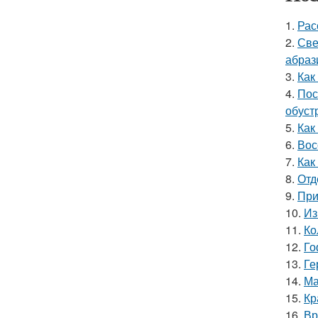
1.
Рас
2.
Све
абраз
3.
Как
4.
Пос
обуст
5.
Как
6.
Вос
7.
Как
8.
Отд
9.
При
10.
Из
11.
Ко
12.
Го
13.
Ге
14.
Ма
15.
Кр
16.
Вр