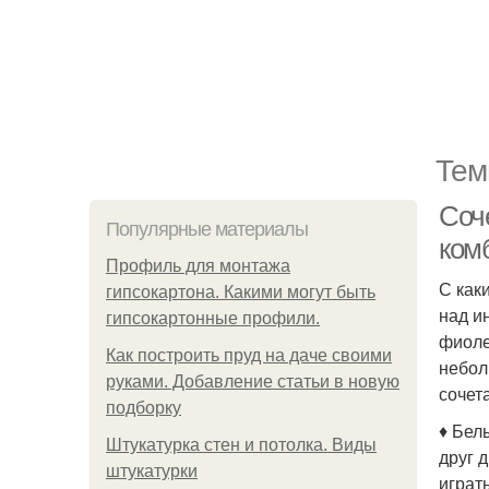
Тем
Соч
Популярные материалы
ком
Профиль для монтажа
С как
гипсокартона. Какими могут быть
над и
гипсокартонные профили.
фиоле
Как построить пруд на даче своими
небол
руками. Добавление статьи в новую
сочет
подборку
♦ Бел
Штукатурка стен и потолка. Виды
друг 
штукатурки
играт