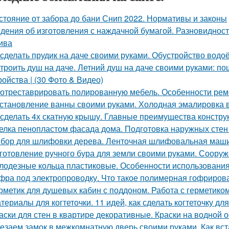
стояние от забора до бани Снип 2022. Нормативы и законы
дения об изготовления с наждачной бумагой. Разновидност
ива
 сделать прудик на даче своими руками. Обустройство вод
троить душ на даче. Летний душ на даче своими руками: по
ройства | (30 Фото & Видео)
 отреставрировать полированную мебель. Особенности рем
становление ванны своими руками. Холодная эмалировка 
 сделать 4х скатную крышу. Главные преимущества конструк
елка пенопластом фасада дома. Подготовка наружных стен
бор для шлифовки дерева. Ленточная шлифовальная маш
готовление ручного бура для земли своими руками. Соору
лодезные кольца пластиковые. Особенности использования
фра под электропроводку. Что такое полимерная гофрирова
рметик для душевых кабин с поддоном. Работа с герметико
териалы для когтеточки. 11 идей, как сделать когтеточку д
аски для стен в квартире декоративные. Краски на водной 
езаем замок в межкомнатную дверь своими руками. Как вст