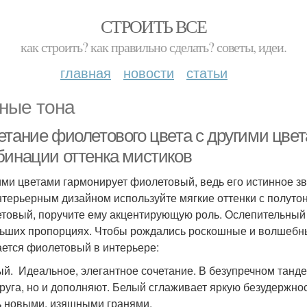
СТРОИТЬ ВСЕ
как строить? как правильно сделать? советы, идеи.
главная
новости
статьи
ные тона
етание фиолетового цвета с другими цве
бинации оттенка мистиков
ими цветами гармонирует фиолетовый, ведь его истинное з
нтерьерным дизайном используйте мягкие оттенки с полуто
товый, поручите ему акцентирующую роль. Ослепительный 
ьших пропорциях. Чтобы рождались роскошные и волшебные
ается фиолетовый в интерьере:
ый. Идеальное, элегантное сочетание. В безупречном танде
друга, но и дополняют. Белый сглаживает яркую безудержно
ь новыми, изящными гранями.