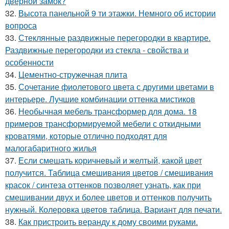
дверной замок?
32.
Высота панельной 9 ти этажки. Немного об истории
вопроса
33.
Стеклянные раздвижные перегородки в квартире.
Раздвижные перегородки из стекла - свойства и
особенности
34.
Цементно-стружечная плита
35.
Сочетание фиолетового цвета с другими цветами в
интерьере. Лучшие комбинации оттенка мистиков
36.
Необычная мебель трансформер для дома. 18
примеров трансформируемой мебели с откидными
кроватями, которые отлично подходят для
малогабаритного жилья
37.
Если смешать коричневый и желтый, какой цвет
получится. Таблица смешивания цветов / смешивания
красок / синтеза оттенков позволяет узнать, как при
смешивании двух и более цветов и оттенков получить
нужный. Колеровка цветов таблица. Вариант для печати.
38.
Как пристроить веранду к дому своими руками.