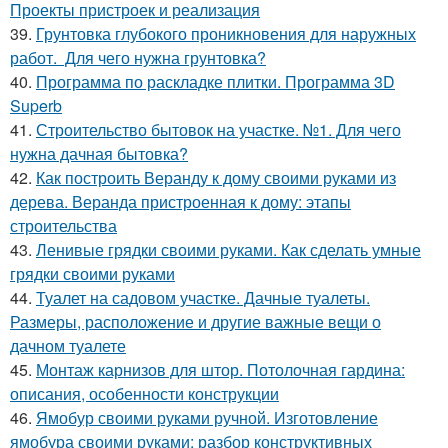
Проекты пристроек и реализация
39.
Грунтовка глубокого проникновения для наружных
работ. Для чего нужна грунтовка?
40.
Программа по раскладке плитки. Программа 3D
Superb
41.
Строительство бытовок на участке. №1. Для чего
нужна дачная бытовка?
42.
Как построить Веранду к дому своими руками из
дерева. Веранда пристроенная к дому: этапы
строительства
43.
Ленивые грядки своими руками. Как сделать умные
грядки своими руками
44.
Туалет на садовом участке. Дачные туалеты.
Размеры, расположение и другие важные вещи о
дачном туалете
45.
Монтаж карнизов для штор. Потолочная гардина:
описания, особенности конструкции
46.
Ямобур своими руками ручной. Изготовление
ямобура своими руками: разбор конструктивных