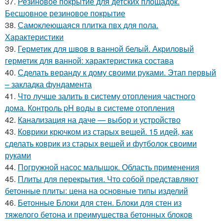
37.
Резиновое покрытие для детских площадок.
Бесшовное резиновое покрытие
38.
Самоклеющаяся плитка пвх для пола.
Характеристики
39.
Герметик для швов в ванной белый. Акриловый
герметик для ванной: характеристика состава
40.
Сделать веранду к дому своими руками. Этап первый
– закладка фундамента
41.
Что лучше залить в систему отопления частного
дома. Контроль pH воды в системе отопления
42.
Канализация на даче — выбор и устройство
43.
Коврики крючком из старых вещей. 15 идей, как
сделать коврик из старых вещей и футболок своими
руками
44.
Погружной насос малышок. Область применения
45.
Плиты для перекрытия. Что собой представляют
бетонные плиты: цена на основные типы изделий
46.
Бетонные Блоки для стен. Блоки для стен из
тяжелого бетона и преимущества бетонных блоков