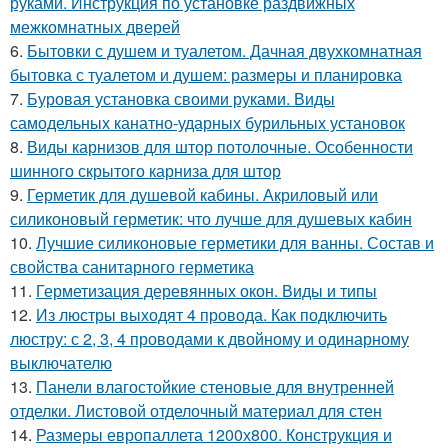
руками. Инструкция по установке раздвижных
межкомнатных дверей
6.
Бытовки с душем и туалетом. Дачная двухкомнатная
бытовка с туалетом и душем: размеры и планировка
7.
Буровая установка своими руками. Виды
самодельных канатно-ударных бурильных установок
8.
Виды карнизов для штор потолочные. Особенности
шинного скрытого карниза для штор
9.
Герметик для душевой кабины. Акриловый или
силиконовый герметик: что лучше для душевых кабин
10.
Лучшие силиконовые герметики для ванны. Состав и
свойства санитарного герметика
11.
Герметизация деревянных окон. Виды и типы
12.
Из люстры выходят 4 провода. Как подключить
люстру: с 2, 3, 4 проводами к двойному и одинарному
выключателю
13.
Панели влагостойкие стеновые для внутренней
отделки. Листовой отделочный материал для стен
14.
Размеры европаллета 1200х800. Конструкция и