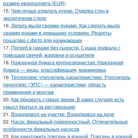
размер европаллета (EUR)
15.
Чем лучше отделать кухню. Отделка стен в
экологичном стиле
16.
Делать мыло своими руками. Как сделать мыло
своими руками в домашних условиях. Рецепты
пошагово с фото для начинающих
17.
Погреб в гараже без сырости. Сушка подвала с
помощью свечей, жаровни и осушителя
18.
Наждачная бумага крупнозернистая. Наждачная
бумага — виды, классификация, маркировка
19.
Теплоплекс утеплитель характеристики. Утеплитель
пеноплекс (ЭПС) — характеристики, область
применения и монтаж
20.
Как обновить старые двери. В каких случаях есть
смысл браться за реставрацию
21.
Водопровод на участке. Водопровод на даче
22.
Насос фекальный поверхностный. Отличительные
особенности фекальных насосов
23.
Как уничтожить плесень в ванной. Плесень в ванной