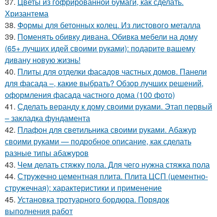
37.
Цветы из гофрированной бумаги, как сделать.
Хризантема
38.
Формы для бетонных колец. Из листового металла
39.
Поменять обивку дивана. Обивка мебели на дому
(65+ лучших идей своими руками): подарите вашему
дивану новую жизнь!
40.
Плиты для отделки фасадов частных домов. Панели
для фасада –, какие выбрать? Обзор лучших решений,
оформления фасада частного дома (100 фото)
41.
Сделать веранду к дому своими руками. Этап первый
– закладка фундамента
42.
Плафон для светильника своими руками. Абажур
своими руками — подробное описание, как сделать
разные типы абажуров
43.
Чем делать стяжку пола. Для чего нужна стяжка пола
44.
Стружечно цементная плита. Плита ЦСП (цементно-
стружечная): характеристики и применение
45.
Установка тротуарного бордюра. Порядок
выполнения работ