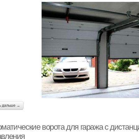
ь дальше →
оматические ворота для гаража с дистан
авления