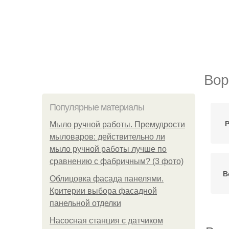
Вор
Популярные материалы
Мыло ручной работы. Премудрости
мыловаров: действительно ли
мыло ручной работы лучше по
сравнению с фабричным? (3 фото)
В
Облицовка фасада панелями.
Критерии выбора фасадной
панельной отделки
Насосная станция с датчиком