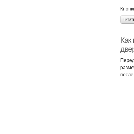
Кнопк
читат
Как
двер
Перед
разме
после