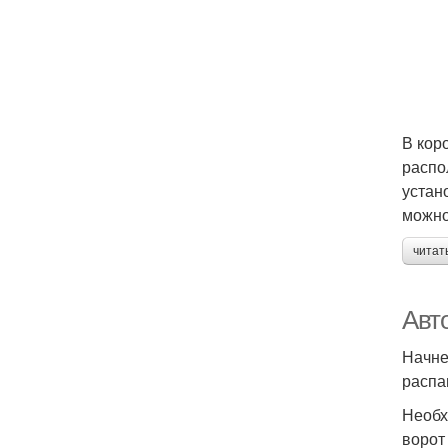
В кор
распо
устан
можно
читат
Авт
Начне
распа
Необх
ворот