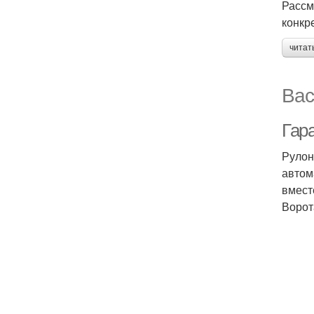
Рассм
конкр
читат
Вас
Гар
Рулон
автом
вмест
Ворот