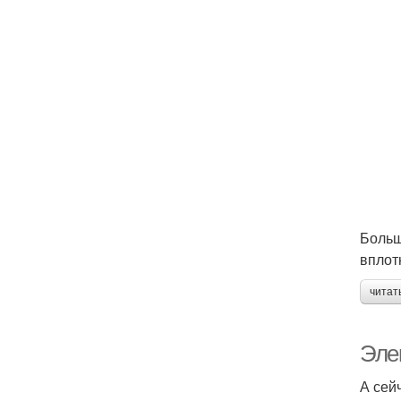
Больш
вплот
читат
Эле
А сей