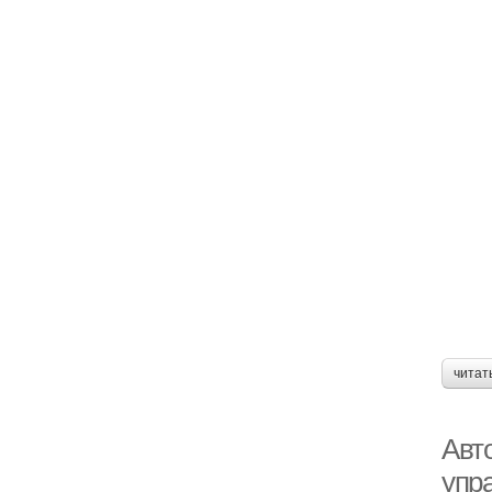
читат
Авт
упр