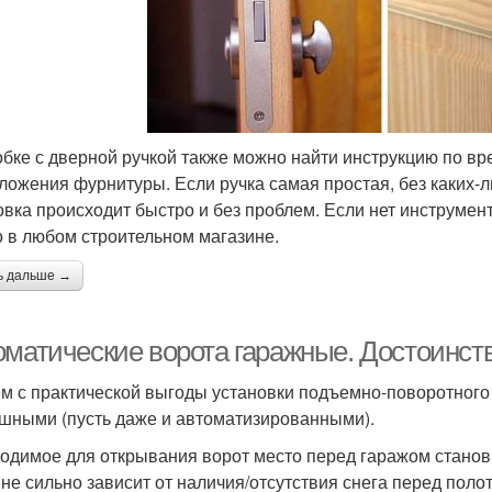
обке с дверной ручкой также можно найти инструкцию по вр
ложения фурнитуры. Если ручка самая простая, без каких-
овка происходит быстро и без проблем. Если нет инструмен
 в любом строительном магазине.
ь дальше →
оматические ворота гаражные. Достоинств
м с практической выгоды установки подъемно-поворотного
шными (пусть даже и автоматизированными).
одимое для открывания ворот место перед гаражом станов
 не сильно зависит от наличия/отсутствия снега перед полот