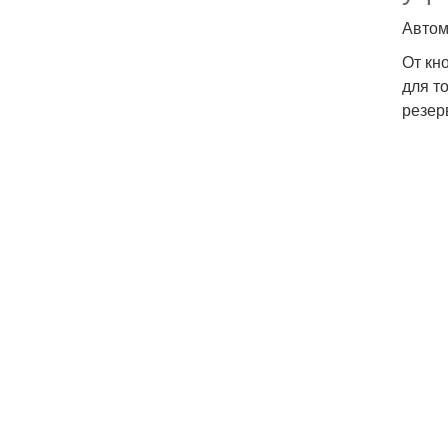
Автом
От кн
для т
резер