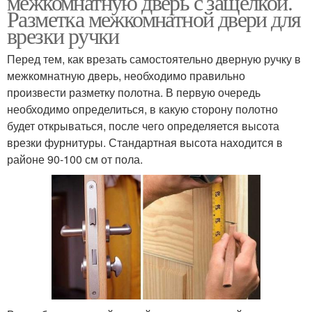
межкомнатную дверь с защелкой.
Разметка межкомнатной двери для
врезки ручки
Перед тем, как врезать самостоятельно дверную ручку в
Ворот для гаража
Гаражные вороты
межкомнатную дверь, необходимо правильно
произвести разметку полотна. В первую очередь
необходимо определиться, в какую сторону полотно
будет открываться, после чего определяется высота
Подъёмно-поворотные
Секционные вороты
врезки фурнитуры. Стандартная высота находится в
вороты
районе 90-100 см от пола.
Металлические вороты
Ворот в гараж
Подъёмные вороты
Ворот из профнастила