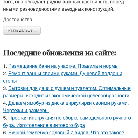
того, она обладает рядом важных достоинств, перед
иными разновидностями въездных конструкций.
Достоинства:
читать дальше →
Последние обновления на сайте:
1.
Размещение бани на участке. Правила и нормы
2.
Ремонт ванны своими руками. Душевой поддон и
стены
3.
Бытовки для дачи с душем и туалетом. Оптимальные
размеры: исходит из экономической целесообразности
4.
Делаем ямобур из диска циркулярки своими руками.
Чертежи и размеры
5.
Простая инструкция по сборке самодельного ручного
бура. Изготовление винтового бура
6.
Ручной землебур садовый 7 видов. Что это такое?