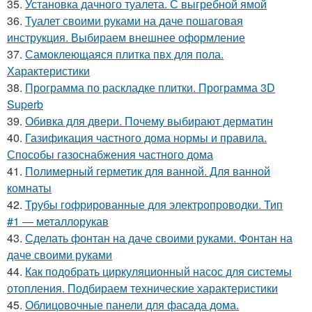
35.
Установка дачного туалета. С выгребной ямой
36.
Туалет своими руками на даче пошаговая
инструкция. Выбираем внешнее оформление
37.
Самоклеющаяся плитка пвх для пола.
Характеристики
38.
Программа по раскладке плитки. Программа 3D
Superb
39.
Обивка для двери. Почему выбирают дерматин
40.
Газификация частного дома нормы и правила.
Способы газоснабжения частного дома
41.
Полимерный герметик для ванной. Для ванной
комнаты
42.
Трубы гофрированные для электропроводки. Тип
#1 — металлорукав
43.
Сделать фонтан на даче своими руками. Фонтан на
даче своими руками
44.
Как подобрать циркуляционный насос для системы
отопления. Подбираем технические характеристики
45.
Облицовочные панели для фасада дома.