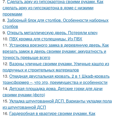
7.
Сделать арку из гипсокартона своими руками. Как
сделать арку из гипсокартона в доме с низкими
проемами
8.
Заборный блок для столбов. Особенности наборных
столбов
9.
Открыть металлическую дверь. Потеряли ключ
10.
ПВХ кромка для столешницы. Из ПВХ
11.
Установка врезного замка в деревянную дверь. Как
врезать замок в дверь своими руками: аккуратность и
точность превыше всего
12.
Вазоны уличные своими руками. Уличные кашпо из
подручных и строительных материалов
13.
Откидная двуспальная кровать. 2 в 1 Шкаф-кровать
трансформер –, что это, преимущества и особенности
14.
Детская площадка дома. Детские горки для дачи
своими руками (фото)
15.
Укладка шпунтованной ДСП. Варианты укладки пола
из шпунтованной ДСП
16.
Гардеробная в квартире своими руками. Как