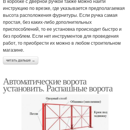
В коробке с дверной ручкой также можно найти
инструкцию по врезке, где указывается предполагаемая
высота расположения фурнитуры. Если ручка самая
Подвесные вороты
Ворот из профлиста
простая, без каких-либо дополнительных
приспособлений, то ее установка происходит быстро и
без проблем. Если нет инструментов для проведения
работ, то приобрести их можно в любом строительном
Автоматики для
магазине.
Автоматики для ворот
распашных ворот
читать дальше →
Автоматические ворота
Автоматики для
Ворот на примере
установить. Распашные ворота
откатных ворот
Автоматики на ворота