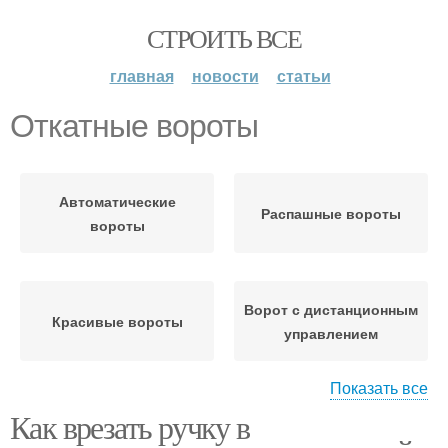
СТРОИТЬ ВСЕ
главная
новости
статьи
Откатные вороты
Автоматические
Распашные вороты
вороты
Ворот с дистанционным
Красивые вороты
управлением
Показать все
Как врезать ручку в
Автоматики на
Рулонные вороты
распашные ворота