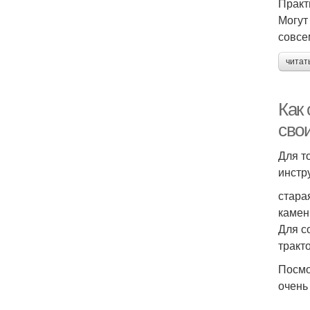
Практ
Могут
совсе
читат
Как 
сво
Для т
инстр
стара
камен
Для с
тракт
Посмо
очень