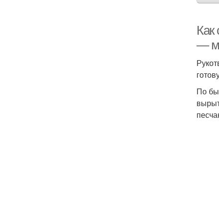
Как
— м
Рукот
готов
По бы
вырыт
песча