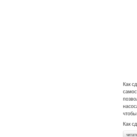
Как с
самос
позво
насос
чтобы
Как с
читат