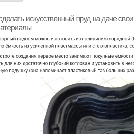
 сделать искусственный пруд на даче сво
атериалы
ворный водоём можно изготовить из поливинилхлоридной (П
ую ёмкость из усиленной пластмассы или стеклопластика, с
строте создания первое место занимают покупные ёмкости и
ь для них достаточно глубокий котлован и установить в не
ную подушку (она напоминает пластиковый таз больших раз