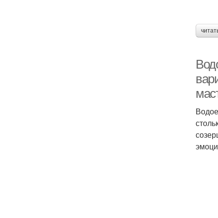
читат
Вод
вар
мас
Водое
столь
созер
эмоци