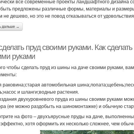
ически все современные проекты ландшафтного дизайна с
 быть предложены различные формы, материалы и размеры.
м не дешево, но это не повод отказываться от удовольствия
ь дальше →
сделать пруд своими руками. Как сделать
ими руками
ого чтобы сделать пруд из шины на даче своими руками, в
ументы:
я раковина;старая автомобильная шина;лопата;щебень;пес
ь;насос и шланги;водные растения.
оздания двухуровневого пруда из шины своими руками можн
ора (ее можно раздобыть на шиномонтажке) и обычную стар
трите на фото – двухъярусные пруды на даче, выполненные
 эффектно, хотя оформить их несколько сложнее, чем обыч