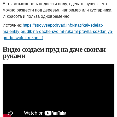
Есть возможность подвести воду, сделать ручеек, его
можно развести под деревья, например или кустарники.
И красота и польза одновременно.
Источник:
https://stroyvsepodryad.info/stati/kak-sdelat-
malenkiy-prudik-na-dache-svoimi-rukami-pravila-sozdaniya-
pruda-svoimi-rukami-i
Видео создаем пруд на даче своими
руками