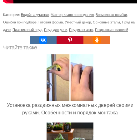
Категории:
Водой на участке
,
Мастер-класс по созданию
,
Возможные ошибки
,
Ошибка при подборе
,
Готовая форма
,
Уместный декор
,
Основные этапы
,
Пруд на
даче
,
Пластиковый пруд
,
Пруд для дачи
,
Прудик из авто
,
Покрышки с пленкой
Читайте также
Установка раздвижных межкомнатных дверей своими
руками. Особенности и порядок монтажа